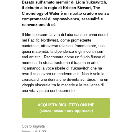
Basato sull’amato memoir di Lidia Yuknavitch,
il debutto alla regia di Kristen Stewart, The
Chronology of Water è un ritratto crudo e senza
compromessi di sopravvivenza, sessualità e
reinvenzione di sé.
Il film ripercorre la vita di Lidia dai suoi primi ricordi
nel Pacific Northwest, come promettente
nuotatrice, attraverso relazioni frammentate, una
quasi maternità, la dipendenza e gli incontri con
eroi artistici. Raccontata come un fluido flusso di
memoria, la storia trasforma il trauma in arte,
incarnando la voce ribelle di Yuknavitch che ha
reso il suo lavoro un moderno cult. Non è solo la
cronaca di una donna che diventa scrittrice, ma un
viaggio viscerale tra le macerie e la resilienza di
una vita vissuta controcorrente.
ACQUISTA BIGLIETTO ONLINE
(senza nessun sovrapprezzo)
Costo biglietti
intero • € 8,00