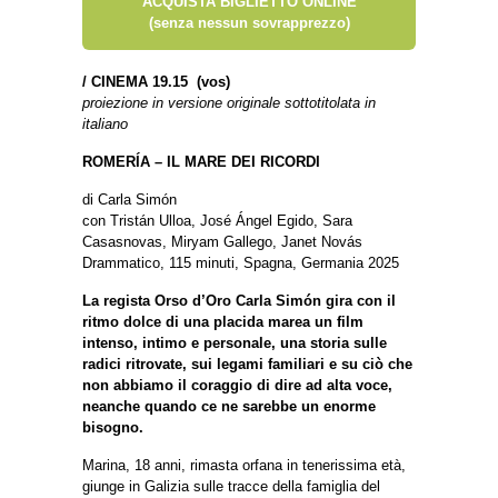
ACQUISTA BIGLIETTO ONLINE
(senza nessun sovrapprezzo)
/
CINEMA 19.15 (vos)
proiezione in versione originale sottotitolata in
italiano
ROMERÍA – IL MARE DEI RICORDI
di Carla Simón
con Tristán Ulloa, José Ángel Egido, Sara
Casasnovas, Miryam Gallego, Janet Novás
Drammatico, 115 minuti, Spagna, Germania 2025
La regista Orso d’Oro Carla Simón gira con il
ritmo dolce di una placida marea un film
intenso, intimo e personale, una storia sulle
radici ritrovate, sui legami familiari e su ciò che
non abbiamo il coraggio di dire ad alta voce,
neanche quando ce ne sarebbe un enorme
bisogno.
Marina, 18 anni, rimasta orfana in tenerissima età,
giunge in Galizia sulle tracce della famiglia del