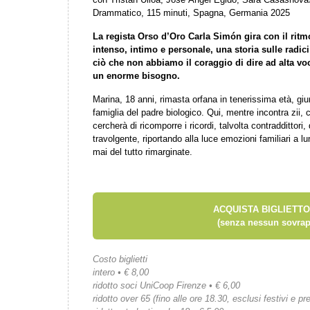
Drammatico, 115 minuti, Spagna, Germania 2025
La regista Orso d’Oro Carla Simón gira con il ritm
intenso, intimo e personale, una storia sulle radici 
ciò che non abbiamo il coraggio di dire ad alta v
un enorme bisogno.
Marina, 18 anni, rimasta orfana in tenerissima età, giun
famiglia del padre biologico. Qui, mentre incontra zii, 
cercherà di ricomporre i ricordi, talvolta contraddittori,
travolgente, riportando alla luce emozioni familiari a lu
mai del tutto rimarginate.
ACQUISTA BIGLIETTO
(senza nessun sovrap
Costo biglietti
intero • € 8,00
ridotto soci UniCoop Firenze • € 6,00
ridotto over 65 (fino alle ore 18.30, esclusi festivi e pre