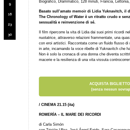
Biografico, Drammatico, 128 minuti, Francia, Lettoni
9
Basato sull’amato memoir di Lidia Yuknavitch, il de
16
The Chronology of Water è un ritratto crudo e se
sessualità e reinvenzione di sé.
23
Il film ripercorre la vita di Lidia dai suoi primi ricord
30
nuotatrice, attraverso relazioni frammentate, una quasi
con eroi artistici. Raccontata come un fluido flusso di
in arte, incarnando la voce ribelle di Yuknavitch che h
Non è solo la cronaca di una donna che diventa scrittri
macerie e la resilienza di una vita vissuta controcorre
ACQUISTA BIGLIETTO
(senza nessun sovrap
/
CINEMA 21.15 (ita)
ROMERÍA – IL MARE DEI RICORDI
di Carla Simón
con Tristán Ulloa, José Ángel Egido, Sara Casasnov