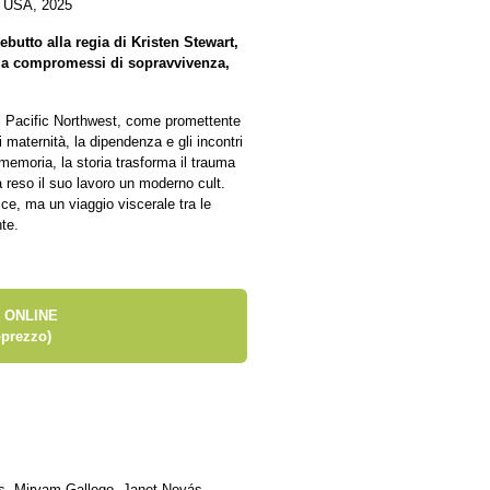
a, USA, 2025
butto alla regia di Kristen Stewart,
nza compromessi di sopravvivenza,
i nel Pacific Northwest, come promettente
 maternità, la dipendenza e gli incontri
 memoria, la storia trasforma il trauma
a reso il suo lavoro un moderno cult.
ce, ma un viaggio viscerale tra le
nte.
 ONLINE
prezzo)
as, Miryam Gallego, Janet Novás