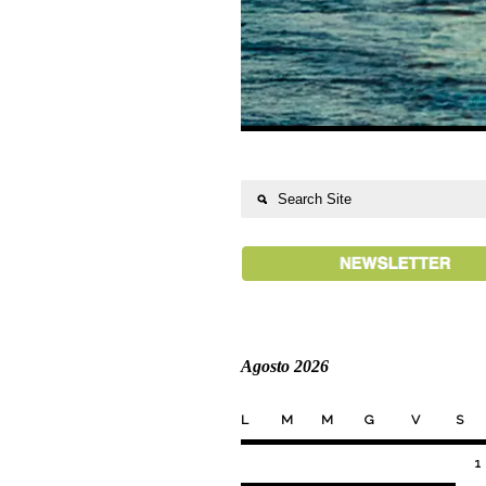
Agosto 2026
L
M
M
G
V
S
1