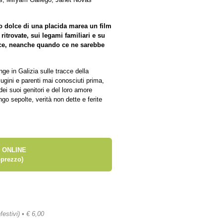
o dolce di una placida marea un film
ritrovate, sui legami familiari e su
oce, neanche quando ce ne sarebbe
ge in Galizia sulle tracce della
cugini e parenti mai conosciuti prima,
 dei suoi genitori e del loro amore
ngo sepolte, verità non dette e ferite
 ONLINE
prezzo)
festivi) • € 6,00