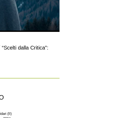
“Scelti dalla Critica”:
NO
ari (II)