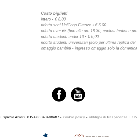
Costo biglietti
intero • € 8,00
ridotto soci UniCoop Firenze • € 6,00
ridotto over 65 (fino alle ore 18.30, esclusi festivi e pre
ridotto studenti under 18 • € 5,00
ridotto studenti universitari (solo per ultima replica del
omaggio bambini • ingresso omaggio solo la domenic
 Spazio Alfieri. P.IVA 06340400487 •
cookie policy
•
obblighi di trasparenza L.1