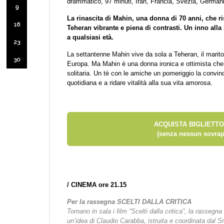
drammatico, 97 minuti, Iran, Francia, Svezia, German
9
La rinascita di Mahin, una donna di 70 anni, che ris
16
Teheran vibrante e piena di contrasti. Un inno alla l
a qualsiasi età.
23
La settantenne Mahin vive da sola a Teheran, il marito è 
30
Europa. Ma Mahin è una donna ironica e ottimista che a
solitaria. Un tè con le amiche un pomeriggio la convin
quotidiana e a ridare vitalità alla sua vita amorosa.
ACQUISTA BIGLIETTO
(senza nessun sovrap
/
CINEMA ore 21.15
Per la rassegna SCELTI DALLA CRITICA
Tornano in sala i film “Scelti dalla critica”, la rassegn
un’idea di Claudio Carabba, istruita e coordinata dal