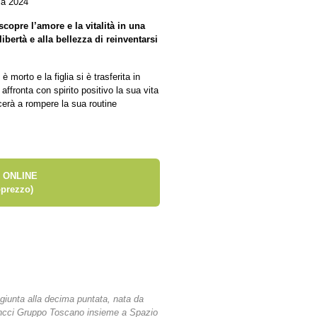
ia 2024
copre l’amore e la vitalità in una
ibertà e alla bellezza di reinventarsi
morto e la figlia si è trasferita in
ffronta con spirito positivo la sua vita
cerà a rompere la sua routine
 ONLINE
prezzo)
a giunta alla decima puntata, nata da
 Sncci Gruppo Toscano insieme a Spazio