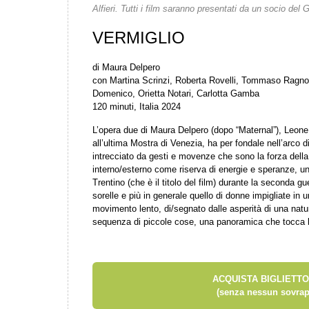
Alfieri.
Tutti i film saranno presentati da un socio de
VERMIGLIO
di Maura Delpero
con Martina Scrinzi, Roberta Rovelli, Tommaso Ragno
Domenico, Orietta Notari, Carlotta Gamba
120 minuti, Italia 2024
L’opera due di Maura Delpero (dopo “Maternal”), Leone
all’ultima Mostra di Venezia, ha per fondale nell’arco 
intrecciato da gesti e movenze che sono la forza dell
interno/esterno come riserva di energie e speranze, un
Trentino (che è il titolo del film) durante la seconda gue
sorelle e più in generale quello di donne impigliate in u
movimento lento, di/segnato dalle asperità di una nat
sequenza di piccole cose, una panoramica che tocca le
ACQUISTA BIGLIETTO
(senza nessun sovrap