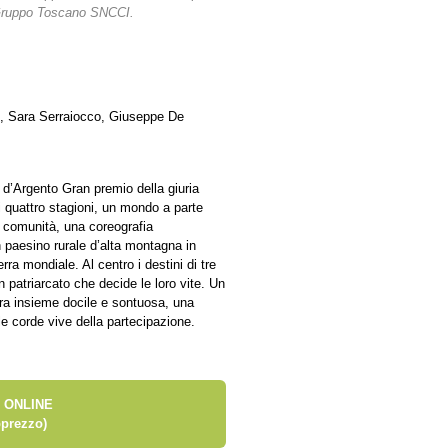
l Gruppo Toscano SNCCI.
, Sara Serraiocco, Giuseppe De
 d’Argento Gran premio della giuria
di quattro stagioni, un mondo a parte
a comunità, una coreografia
 paesino rurale d’alta montagna in
rra mondiale. Al centro i destini di tre
n patriarcato che decide le loro vite. Un
ura insieme docile e sontuosa, una
 corde vive della partecipazione.
 ONLINE
prezzo)