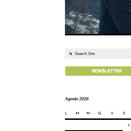
Agosto 2026
L
M
M
G
V
S
1