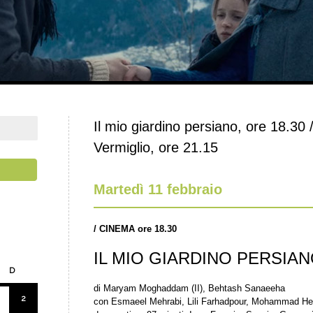
Il mio giardino persiano, ore 18.30 / 
Vermiglio, ore 21.15
Martedì 11 febbraio
/
CINEMA ore 18.30
IL MIO GIARDINO PERSIA
D
di Maryam Moghaddam (II), Behtash Sanaeeha
2
con Esmaeel Mehrabi, Lili Farhadpour, Mohammad Heid