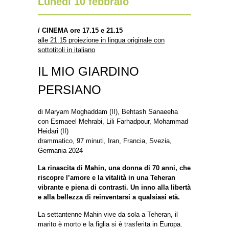
Lunedì 10 febbraio
/
CINEMA ore 17.15 e 21.15
alle 21.15 proiezione in lingua originale con
sottotitoli in italiano
IL MIO GIARDINO
PERSIANO
di Maryam Moghaddam (II), Behtash Sanaeeha
con Esmaeel Mehrabi, Lili Farhadpour, Mohammad
Heidari (II)
drammatico, 97 minuti, Iran, Francia, Svezia,
Germania 2024
La rinascita di Mahin, una donna di 70 anni, che
riscopre l’amore e la vitalità in una Teheran
vibrante e piena di contrasti. Un inno alla libertà
e alla bellezza di reinventarsi a qualsiasi età.
La settantenne Mahin vive da sola a Teheran, il
marito è morto e la figlia si è trasferita in Europa.