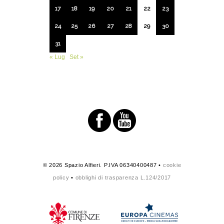
17
18
19
20
21
22
23
24
25
26
27
28
29
30
31
« Lug
Set »
© 2026 Spazio Alfieri. P.IVA 06340400487 •
cookie
policy
•
obblighi di trasparenza L.124/2017