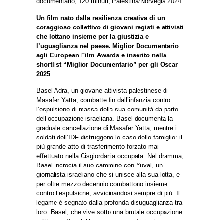
documentario, 120 minuti, Palestina/Norvegia 2024
Un film nato dalla resilienza creativa di un
coraggioso collettivo di giovani registi e attivisti
che lottano insieme per la giustizia e
l’uguaglianza nel paese. Miglior Documentario
agli European Film Awards e inserito nella
shortlist “Miglior Documentario” per gli Oscar
2025
Basel Adra, un giovane attivista palestinese di
Masafer Yatta, combatte fin dall’infanzia contro
l’espulsione di massa della sua comunità da parte
dell’occupazione israeliana. Basel documenta la
graduale cancellazione di Masafer Yatta, mentre i
soldati dell’IDF distruggono le case delle famiglie: il
più grande atto di trasferimento forzato mai
effettuato nella Cisgiordania occupata. Nel dramma,
Basel incrocia il suo cammino con Yuval, un
giornalista israeliano che si unisce alla sua lotta, e
per oltre mezzo decennio combattono insieme
contro l’espulsione, avvicinandosi sempre di più. Il
legame è segnato dalla profonda disuguaglianza tra
loro: Basel, che vive sotto una brutale occupazione