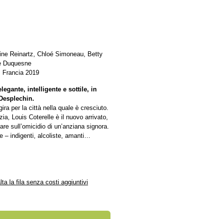
ine Reinartz, Chloé Simoneau, Betty
pe Duquesne
: Francia 2019
gante, intelligente e sottile, in
Desplechin.
ira per la città nella quale è cresciuto.
ia, Louis Coterelle è il nuovo arrivato,
re sull’omicidio di un’anziana signora.
 – indigenti, alcoliste, amanti…
alta la fila senza costi aggiuntivi