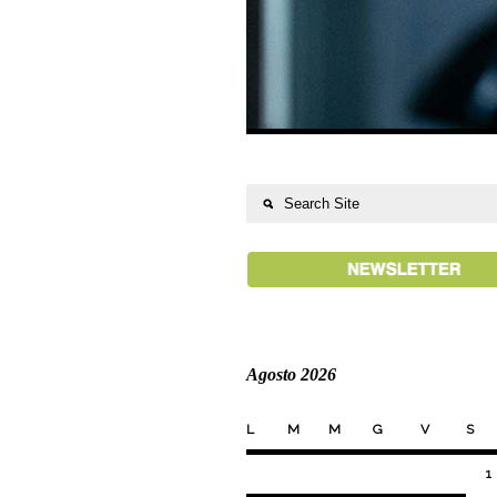
Agosto 2026
L
M
M
G
V
S
1