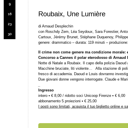
9
Roubaix, Une Lumière
16
23
di Arnaud Desplechin
con Roschdy Zem, Léa Seydoux, Sara Forestier, Anto
30
Cartoux, Jérémy Brunet, Stéphane Duquenoy, Philip
genere: drammatico – durata: 119 minuti – produzione
Il crime non come genere ma condizione morale: ele
Concorso a Cannes il polar eterodosso di Arnaud 
Notte di Natale a Roubaix. Il capo della polizia Daoud g
Macchine bruciate, liti violente… Alla stazione di poliz
fresco di accademia. Daoud e Louis dovranno investiga
Due giovani donne vengono interrogate. Claude e Marie
_
Ingresso
intero • € 8,00 / ridotto soci Unicoop Firenze • € 6,00
abbonamento 5 proiezioni • € 25,00
I posti sono limitati, acquista il tuo biglietto online e s