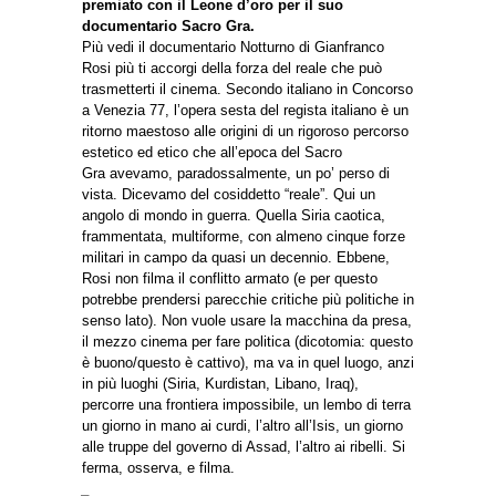
premiato con il Leone d’oro per il suo
documentario Sacro Gra.
Più vedi il documentario Notturno di Gianfranco
Rosi più ti accorgi della forza del reale che può
trasmetterti il cinema. Secondo italiano in Concorso
a Venezia 77, l’opera sesta del regista italiano è un
ritorno maestoso alle origini di un rigoroso percorso
estetico ed etico che all’epoca del Sacro
Gra avevamo, paradossalmente, un po’ perso di
vista. Dicevamo del cosiddetto “reale”. Qui un
angolo di mondo in guerra. Quella Siria caotica,
frammentata, multiforme, con almeno cinque forze
militari in campo da quasi un decennio. Ebbene,
Rosi non filma il conflitto armato (e per questo
potrebbe prendersi parecchie critiche più politiche in
senso lato). Non vuole usare la macchina da presa,
il mezzo cinema per fare politica (dicotomia: questo
è buono/questo è cattivo), ma va in quel luogo, anzi
in più luoghi (Siria, Kurdistan, Libano, Iraq),
percorre una frontiera impossibile, un lembo di terra
un giorno in mano ai curdi, l’altro all’Isis, un giorno
alle truppe del governo di Assad, l’altro ai ribelli. Si
ferma, osserva, e filma.
_