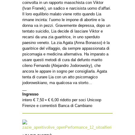
coinvolta in un rapporto masochista con Viktor
(Ivan Franek), un sadico e narcisista uomo d’affari.
Il loro equilibrio malato viene rotto quando Lia
rimane incinta: l’uomo le impone di abortire e la
donna va in pezzi. Gravemente depressa, dopo un
tentato suicidio, Lia decide di lasciare Viktor e
recarsi da una zia guaritrice, in uno sperduto
paesino veneto. La zia Agata (Anna Bonasso) è la
guaritrice del villaggio, da sempre appassionata di
psicomagia e medicina alternativa. Ha imparato a
usare questi metodi di cura dal defunto marito
cileno Fernando (Alejandro Jodorowsky), che
ancora le appare in sogno per consigliarla. Agata
tenta di curare Lia con un atto psicomagico
jodorowskiano, ma qualcosa va storto…
__
Ingresso
intero € 7,50 • € 6,00 ridotto per soci Unicoop
Firenze e correntisti Banca di Cambiano