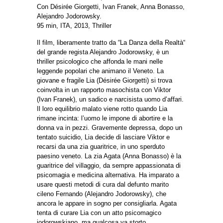
Con Désirée Giorgetti, Ivan Franek, Anna Bonasso,
Alejandro Jodorowsky.
95 min, ITA, 2013, Thriller
Il film, liberamente tratto da “La Danza della Realtà“
del grande regista Alejandro Jodorowsky, è un
thriller psicologico che affonda le mani nelle
leggende popolari che animano il Veneto. La
giovane e fragile Lia (Désirée Giorgetti) si trova
coinvolta in un rapporto masochista con Viktor
(Ivan Franek), un sadico e narcisista uomo d’affari.
Il loro equilibrio malato viene rotto quando Lia
rimane incinta: l’uomo le impone di abortire e la
donna va in pezzi. Gravemente depressa, dopo un
tentato suicidio, Lia decide di lasciare Viktor e
recarsi da una zia guaritrice, in uno sperduto
paesino veneto. La zia Agata (Anna Bonasso) è la
guaritrice del villaggio, da sempre appassionata di
psicomagia e medicina alternativa. Ha imparato a
usare questi metodi di cura dal defunto marito
cileno Fernando (Alejandro Jodorowsky), che
ancora le appare in sogno per consigliarla. Agata
tenta di curare Lia con un atto psicomagico
jodorowskiano, ma qualcosa va storto…