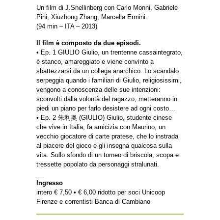
Un film di J.Snellinberg con Carlo Monni, Gabriele
Pini, Xiuzhong Zhang, Marcella Ermini.
(94 min – ITA – 2013)
Il film è composto da due episodi.
• Ep. 1 GIULIO Giulio, un trentenne cassaintegrato,
è stanco, amareggiato e viene convinto a
sbattezzarsi da un collega anarchico. Lo scandalo
serpeggia quando i familiari di Giulio, religiosissimi,
vengono a conoscenza delle sue intenzioni:
sconvolti dalla volontà del ragazzo, metteranno in
piedi un piano per farlo desistere ad ogni costo…
• Ep. 2 朱利奥 (GIULIO) Giulio, studente cinese
che vive in Italia, fa amicizia con Maurino, un
vecchio giocatore di carte pratese, che lo instrada
al piacere del gioco e gli insegna qualcosa sulla
vita. Sullo sfondo di un torneo di briscola, scopa e
tressette popolato da personaggi stralunati.
__
Ingresso
intero € 7,50 • € 6,00 ridotto per soci Unicoop
Firenze e correntisti Banca di Cambiano