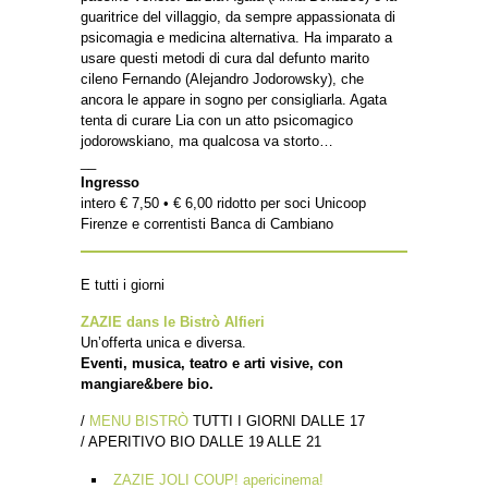
guaritrice del villaggio, da sempre appassionata di
psicomagia e medicina alternativa. Ha imparato a
usare questi metodi di cura dal defunto marito
cileno Fernando (Alejandro Jodorowsky), che
ancora le appare in sogno per consigliarla. Agata
tenta di curare Lia con un atto psicomagico
jodorowskiano, ma qualcosa va storto…
__
Ingresso
intero € 7,50 • € 6,00 ridotto per soci Unicoop
Firenze e correntisti Banca di Cambiano
E tutti i giorni
ZAZIE dans le Bistrò Alfieri
Un’offerta unica e diversa.
Eventi, musica, teatro e arti visive, con
mangiare&bere bio.
/
MENU BISTRÒ
TUTTI I GIORNI DALLE 17
/ APERITIVO BIO DALLE 19 ALLE 21
ZAZIE JOLI COUP! apericinema!