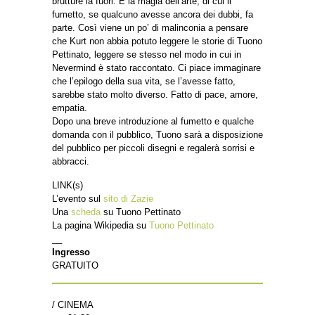
brutture là fuori. È la magia dell’arte, di cui il
fumetto, se qualcuno avesse ancora dei dubbi, fa
parte. Così viene un po’ di malinconia a pensare
che Kurt non abbia potuto leggere le storie di Tuono
Pettinato, leggere se stesso nel modo in cui in
Nevermind è stato raccontato. Ci piace immaginare
che l’epilogo della sua vita, se l’avesse fatto,
sarebbe stato molto diverso. Fatto di pace, amore,
empatia.
Dopo una breve introduzione al fumetto e qualche
domanda con il pubblico, Tuono sarà a disposizione
del pubblico per piccoli disegni e regalerà sorrisi e
abbracci.
LINK(s)
L’evento sul
sito di Zazie
Una
scheda
su Tuono Pettinato
La pagina Wikipedia su
Tuono Pettinato
__
Ingresso
GRATUITO
/ CINEMA