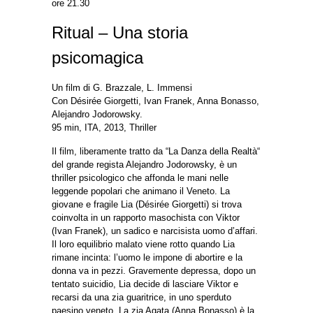
ore 21.30
Ritual – Una storia
psicomagica
Un film di G. Brazzale, L. Immensi
Con Désirée Giorgetti, Ivan Franek, Anna Bonasso,
Alejandro Jodorowsky.
95 min, ITA, 2013, Thriller
Il film, liberamente tratto da “La Danza della Realtà“
del grande regista Alejandro Jodorowsky, è un
thriller psicologico che affonda le mani nelle
leggende popolari che animano il Veneto. La
giovane e fragile Lia (Désirée Giorgetti) si trova
coinvolta in un rapporto masochista con Viktor
(Ivan Franek), un sadico e narcisista uomo d’affari.
Il loro equilibrio malato viene rotto quando Lia
rimane incinta: l’uomo le impone di abortire e la
donna va in pezzi. Gravemente depressa, dopo un
tentato suicidio, Lia decide di lasciare Viktor e
recarsi da una zia guaritrice, in uno sperduto
paesino veneto. La zia Agata (Anna Bonasso) è la