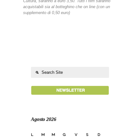
Cultura, saranno a euro 3,50. Tutti i film saranno
acquistabili sia al botteghino che on line (con un
supplemento di 0,50 euro)
Agosto 2026
L
M
M
G
V
S
D