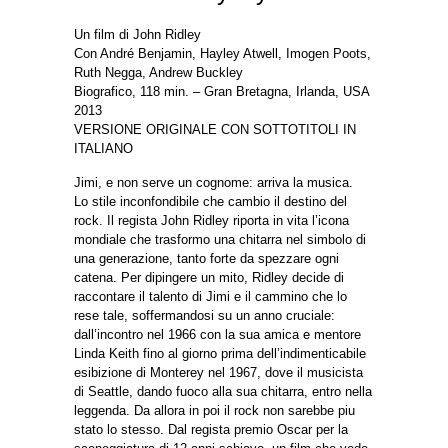
Un film di John Ridley
Con André Benjamin, Hayley Atwell, Imogen Poots,
Ruth Negga, Andrew Buckley
Biografico, 118 min. – Gran Bretagna, Irlanda, USA
2013
VERSIONE ORIGINALE CON SOTTOTITOLI IN
ITALIANO
Jimi, e non serve un cognome: arriva la musica.
Lo stile inconfondibile che cambio il destino del
rock. Il regista John Ridley riporta in vita l’icona
mondiale che trasformo una chitarra nel simbolo di
una generazione, tanto forte da spezzare ogni
catena. Per dipingere un mito, Ridley decide di
raccontare il talento di Jimi e il cammino che lo
rese tale, soffermandosi su un anno cruciale:
dall’incontro nel 1966 con la sua amica e mentore
Linda Keith fino al giorno prima dell’indimenticabile
esibizione di Monterey nel 1967, dove il musicista
di Seattle, dando fuoco alla sua chitarra, entro nella
leggenda. Da allora in poi il rock non sarebbe piu
stato lo stesso. Dal regista premio Oscar per la