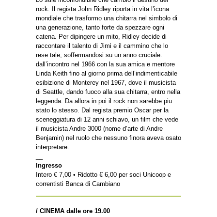
rock. Il regista John Ridley riporta in vita l’icona
mondiale che trasformo una chitarra nel simbolo di
una generazione, tanto forte da spezzare ogni
catena. Per dipingere un mito, Ridley decide di
raccontare il talento di Jimi e il cammino che lo
rese tale, soffermandosi su un anno cruciale:
dall’incontro nel 1966 con la sua amica e mentore
Linda Keith fino al giorno prima dell’indimenticabile
esibizione di Monterey nel 1967, dove il musicista
di Seattle, dando fuoco alla sua chitarra, entro nella
leggenda. Da allora in poi il rock non sarebbe piu
stato lo stesso. Dal regista premio Oscar per la
sceneggiatura di 12 anni schiavo, un film che vede
il musicista Andre 3000 (nome d’arte di Andre
Benjamin) nel ruolo che nessuno finora aveva osato
interpretare.
__
Ingresso
Intero € 7,00 • Ridotto € 6,00 per soci Unicoop e
correntisti Banca di Cambiano
/ CINEMA dalle ore 19.00