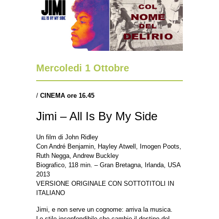
Mercoledi 1 Ottobre
/
CINEMA ore 16.45
Jimi – All Is By My Side
Un film di John Ridley
Con André Benjamin, Hayley Atwell, Imogen Poots,
Ruth Negga, Andrew Buckley
Biografico, 118 min. – Gran Bretagna, Irlanda, USA
2013
VERSIONE ORIGINALE CON SOTTOTITOLI IN
ITALIANO
Jimi, e non serve un cognome: arriva la musica.
Lo stile inconfondibile che cambio il destino del