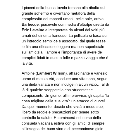
I piaceri della buona tavola tornano alla ribalta sul
grande schermo e diventano metafora della
complessità dei rapporti umani; nelle sale, arriva
Barbecue
, piacevole commedia d’oltralpe diretta da
Eric Lavaine
e interpretata da alcuni dei volti più
amati del cinema francese. La pellicola si basa su
un intreccio semplice e assodato, dal quale tesse
le fila una riflessione leggera ma non superficiale
sull’amicizia, l’amore e l’importanza di avere dei
complici fidati in questo folle e pazzo viaggio che è
la vita.
Antoine (
Lambert Wilson
), affascinante e vanesio
uomo di mezza età, conduce una vita sana, segue
una dieta variata e non indulge in alcun vizio… al di
là di qualche scappatella con studentesse
compiacenti. Un giorno, all’improvviso, gli capita “la
cosa migliore della sua vita”: un attacco di cuore!
Da quel momento, decide che vivrà a modo suo,
libero da regole e precauzioni per tenere sotto
controllo la salute. E comincerà nel corso della
consueta vacanza estiva con gli amici di sempre,
all’insegna del buon vino e di peccaminose gioie