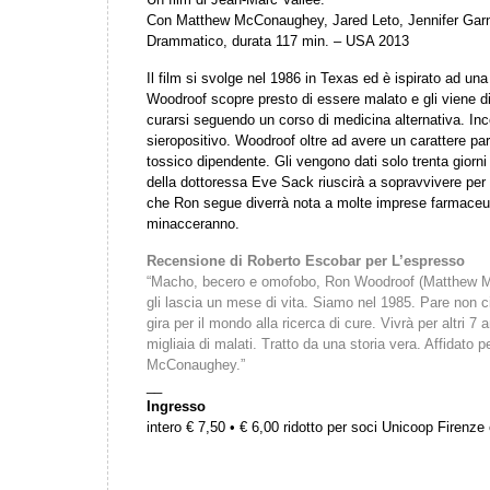
Con Matthew McConaughey, Jared Leto, Jennifer Garn
Drammatico, durata 117 min. – USA 2013
Il film si svolge nel 1986 in Texas ed è ispirato ad una
Woodroof scopre presto di essere malato e gli viene d
curarsi seguendo un corso di medicina alternativa. In
sieropositivo. Woodroof oltre ad avere un carattere p
tossico dipendente. Gli vengono dati solo trenta giorni 
della dottoressa Eve Sack riuscirà a sopravvivere per 
che Ron segue diverrà nota a molte imprese farmaceu
minacceranno.
Recensione di Roberto Escobar per L’espresso
“Macho, becero e omofobo, Ron Woodroof (Matthew Mc
gli lascia un mese di vita. Siamo nel 1985. Pare non c
gira per il mondo alla ricerca di cure. Vivrà per altri 
migliaia di malati. Tratto da una storia vera. Affidato pe
McConaughey.”
__
Ingresso
intero € 7,50 • € 6,00 ridotto per soci Unicoop Firenz