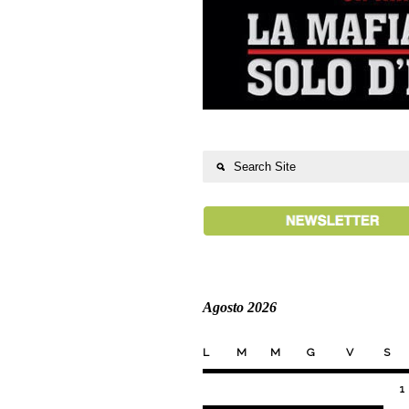
Agosto 2026
L
M
M
G
V
S
1