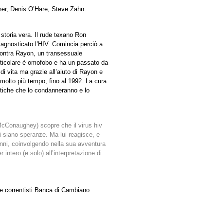
er, Denis O’Hare, Steve Zahn.
 storia vera. Il rude texano Ron
iagnosticato l’HIV. Comincia perciò a
contra Rayon, un transessuale
articolare è omofobo e ha un passato da
di vita ma grazie all’aiuto di Rayon e
molto più tempo, fino al 1992. La cura
tiche che lo condanneranno e lo
Conaughey) scopre che il virus hiv
i siano speranze. Ma lui reagisce, e
7 anni, coinvolgendo nella sua avventura
r intero (e solo) all’interpretazione di
e e correntisti Banca di Cambiano