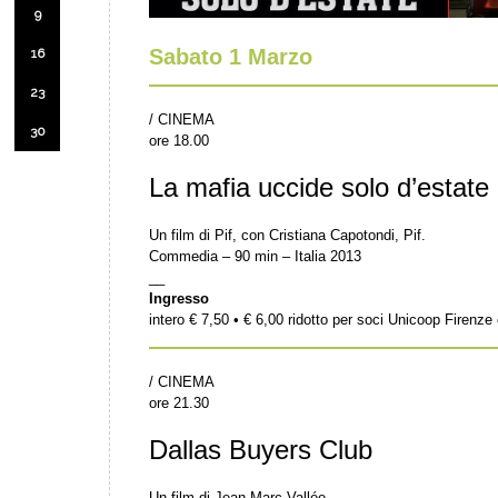
9
Sabato 1 Marzo
16
23
/ CINEMA
30
ore 18.00
La mafia uccide solo d’estate
Un film di Pif, con Cristiana Capotondi, Pif.
Commedia – 90 min – Italia 2013
__
Ingresso
intero € 7,50 • € 6,00 ridotto per soci Unicoop Firenz
/ CINEMA
ore 21.30
Dallas Buyers Club
Un film di Jean-Marc Vallée.