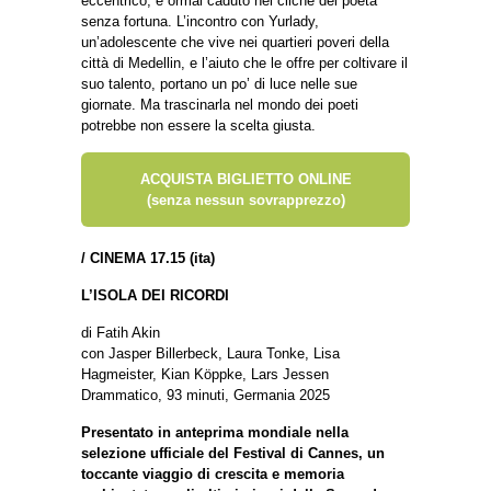
eccentrico, è ormai caduto nel cliché del poeta
senza fortuna. L’incontro con Yurlady,
un’adolescente che vive nei quartieri poveri della
città di Medellin, e l’aiuto che le offre per coltivare il
suo talento, portano un po’ di luce nelle sue
giornate. Ma trascinarla nel mondo dei poeti
potrebbe non essere la scelta giusta.
ACQUISTA BIGLIETTO ONLINE
(senza nessun sovrapprezzo)
/ CINEMA 17.15 (ita)
L’ISOLA DEI RICORDI
di Fatih Akin
con Jasper Billerbeck, Laura Tonke, Lisa
Hagmeister, Kian Köppke, Lars Jessen
Drammatico, 93 minuti, Germania 2025
Presentato in anteprima mondiale nella
selezione ufficiale del Festival di Cannes, un
toccante viaggio di crescita e memoria