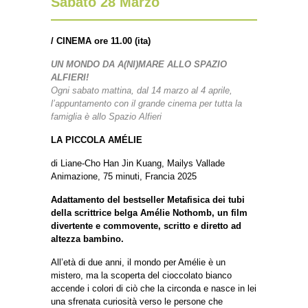
Sabato 28 Marzo
/
CINEMA ore 11.00 (ita)
UN MONDO DA A(NI)MARE ALLO SPAZIO
ALFIERI!
Ogni sabato mattina, dal 14 marzo al 4 aprile,
l’appuntamento con il grande cinema per tutta la
famiglia è allo Spazio Alfieri
LA PICCOLA AMÉLIE
di Liane-Cho Han Jin Kuang, Mailys Vallade
Animazione, 75 minuti, Francia 2025
Adattamento del bestseller Metafisica dei tubi
della scrittrice belga Amélie Nothomb, un film
divertente e commovente, scritto e diretto ad
altezza bambino.
All’età di due anni, il mondo per Amélie è un
mistero, ma la scoperta del cioccolato bianco
accende i colori di ciò che la circonda e nasce in lei
una sfrenata curiosità verso le persone che