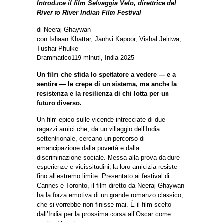
Introduce il film Selvaggia Velo, direttrice del
River to River Indian Film Festival
di Neeraj Ghaywan
con Ishaan Khattar, Janhvi Kapoor, Vishal Jehtwa,
Tushar Phulke
Drammatico119 minuti, India 2025
Un film che sfida lo spettatore a vedere — e a
sentire — le crepe di un sistema, ma anche la
resistenza e la resilienza di chi lotta per un
futuro diverso.
Un film epico sulle vicende intrecciate di due
ragazzi amici che, da un villaggio dell’India
settentrionale, cercano un percorso di
emancipazione dalla povertà e dalla
discriminazione sociale. Messa alla prova da dure
esperienze e vicissitudini, la loro amicizia resiste
fino all’estremo limite. Presentato ai festival di
Cannes e Toronto, il film diretto da Neeraj Ghaywan
ha la forza emotiva di un grande romanzo classico,
che si vorrebbe non finisse mai. È il film scelto
dall’India per la prossima corsa all’Oscar come