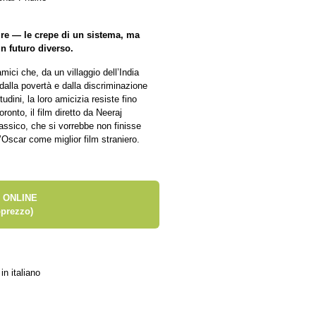
tire — le crepe di un sistema, ma
un futuro diverso.
mici che, da un villaggio dell’India
alla povertà e dalla discriminazione
dini, la loro amicizia resiste fino
ronto, il film diretto da Neeraj
ssico, che si vorrebbe non finisse
l’Oscar come miglior film straniero.
 ONLINE
prezzo)
in italiano