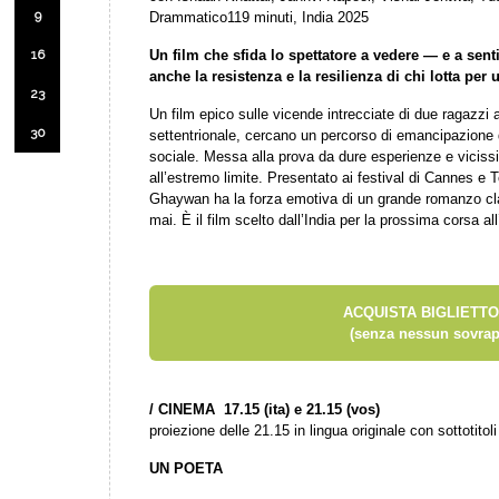
9
Drammatico119 minuti, India 2025
16
Un film che sfida lo spettatore a vedere — e a sen
anche la resistenza e la resilienza di chi lotta per 
23
Un film epico sulle vicende intrecciate di due ragazzi a
30
settentrionale, cercano un percorso di emancipazione d
sociale. Messa alla prova da dure esperienze e vicissitu
all’estremo limite. Presentato ai festival di Cannes e To
Ghaywan ha la forza emotiva di un grande romanzo cla
mai. È il film scelto dall’India per la prossima corsa al
ACQUISTA BIGLIETTO
(senza nessun sovrap
/
CINEMA 17.15 (ita) e 21.15 (vos)
proiezione delle 21.15 in lingua originale con sottotitoli 
UN POETA