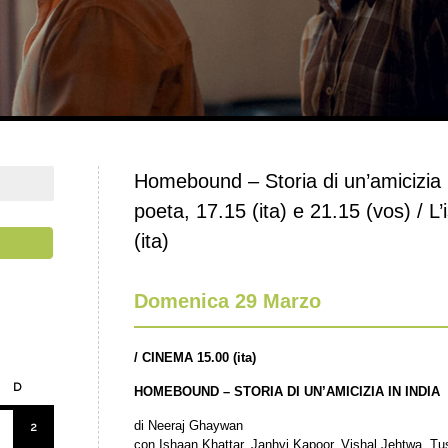
Homebound – Storia di un’amicizia in
poeta, 17.15 (ita) e 21.15 (vos) / L’i
(ita)
Domenica 29 Marzo
/
CINEMA 15.00 (ita)
D
HOMEBOUND – STORIA DI UN’AMICIZIA IN INDIA
di Neeraj Ghaywan
2
con Ishaan Khattar, Janhvi Kapoor, Vishal Jehtwa, Tu