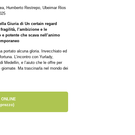
rea, Humberto Restrepo, Ubeimar Rios
025
ella Giuria di Un certain regard
fragilità, l’ambizione e le
mo e potente che scava nell’animo
temporaneo
a portato alcuna gloria. Invecchiato ed
fortuna. L’incontro con Yurlady,
di Medellin, e l’aiuto che le offre per
ue giornate. Ma trascinarla nel mondo dei
 ONLINE
prezzo)