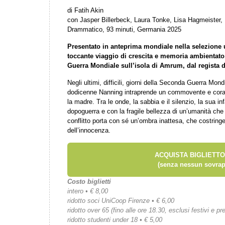
di Fatih Akin
con Jasper Billerbeck, Laura Tonke, Lisa Hagmeister
Drammatico, 93 minuti, Germania 2025
Presentato in anteprima mondiale nella selezione u
toccante viaggio di crescita e memoria ambientato 
Guerra Mondiale sull’isola di Amrum, dal regista 
Negli ultimi, difficili, giorni della Seconda Guerra Mond
dodicenne Nanning intraprende un commovente e coragg
la madre. Tra le onde, la sabbia e il silenzio, la sua in
dopoguerra e con la fragile bellezza di un’umanità che 
conflitto porta con sé un’ombra inattesa, che costringe
dell’innocenza.
ACQUISTA BIGLIETTO
(senza nessun sovrap
Costo biglietti
intero • € 8,00
ridotto soci UniCoop Firenze • € 6,00
ridotto over 65 (fino alle ore 18.30, esclusi festivi e pre
ridotto studenti under 18 • € 5,00