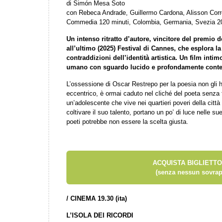
di Simón Mesa Soto
con Rebeca Andrade, Guillermo Cardona, Alisson Cor
Commedia 120 minuti, Colombia, Germania, Svezia 2
Un intenso ritratto d’autore, vincitore del premio d
all’ultimo (2025) Festival di Cannes, che esplora la 
contraddizioni dell’identità artistica. Un film inti
umano con sguardo lucido e profondamente con
L’ossessione di Oscar Restrepo per la poesia non gli h
eccentrico, è ormai caduto nel cliché del poeta senza 
un’adolescente che vive nei quartieri poveri della città 
coltivare il suo talento, portano un po’ di luce nelle s
poeti potrebbe non essere la scelta giusta.
ACQUISTA BIGLIETTO
(senza nessun sovrap
/ CINEMA 19.30 (ita)
L’ISOLA DEI RICORDI