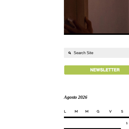
Agosto 2026
L
M
M
G
V
S
1