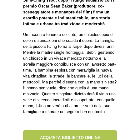
Shih-Ching Tsou, dopo il lungo sodalizio con il
premio Oscar Sean Baker (produttore, co-
sceneggiatore e montatore del film) firma un
esordio potente e indimenticabile, una storia
intima e urbana tra tradizione e modernità.
Un racconto tenero e delicato, un caleidoscopio di
colori e sensazioni che scalda il cuore. La famiglia
della piccola I-Jing torna a Taipei dopo diversi anni.
Mentre la madre single fronteggia i debiti gestendo
un chiosco in un vivace mercato notturno e la
sorella maggiore contribuisce con un lavoretto part-
time, la bambina esplora con meraviglia la nuova
vita cittadina: le strade, le bancarelle, le luci della
metropoli. Ma perché disegna con la mano sinistra?
Il nonno non vuole, dice che quella è una mano
malvagia. Questo singolare divieto darà il via a una
serie di vicende incredibili e inaspettate: con quella
mano, I-Jing arriverà a ribaltare le sorti della sua
famiglia e a sfiorare un segreto ben custodito.
ACQUISTA BIGLIETTO ONLINE