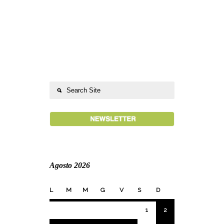
Agosto 2026
L
M
M
G
V
S
D
1
2