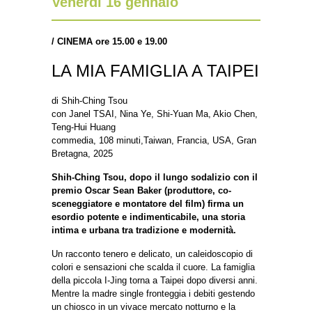
Venerdì 16 gennaio
/
CINEMA ore 15.00 e 19.00
LA MIA FAMIGLIA A TAIPEI
di Shih-Ching Tsou
con Janel TSAI, Nina Ye, Shi-Yuan Ma, Akio Chen,
Teng-Hui Huang
commedia, 108 minuti,Taiwan, Francia, USA, Gran
Bretagna, 2025
Shih-Ching Tsou, dopo il lungo sodalizio con il
premio Oscar Sean Baker (produttore, co-
sceneggiatore e montatore del film) firma un
esordio potente e indimenticabile, una storia
intima e urbana tra tradizione e modernità.
Un racconto tenero e delicato, un caleidoscopio di
colori e sensazioni che scalda il cuore. La famiglia
della piccola I-Jing torna a Taipei dopo diversi anni.
Mentre la madre single fronteggia i debiti gestendo
un chiosco in un vivace mercato notturno e la