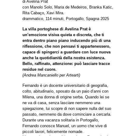
di Avelina Prat
con Manolo Solo, Maria de Medeiros, Branka Katic,
Rita Cabaço, Xavi Mira.
drammatico, 114 minuti, Portogallo, Spagna 2025
La villa portoghese di Avelina Prat è
un’emozione visiva quieta e discreta, che ti
entra dentro piano piano inducendo più di una
riflessione, che non pensavi ti appartenessero,
capace di spingerci a guardare con luce nuova
anche la quotidianità della nostra esistenza.
Bello, raffinato, attenzione: può lasciare tracce
residue nel cuore.
(Andrea Mancaniello per Artearti)
Fernando è un docente universitario di geografia,
colto, abitudinario, sposato da un paio d’anni con
Milena, una donna di origine serba. Quando lei se
ne va di casa, senza lasciare nemmeno una
spiegazione, lui scopre di non sapere nulla del suo
passato, nemmeno da dove cominciare a cercarla.
Durante una vacanza solitaria in Portogallo,
Fernando conosce Manuel, un uomo che vive di
piccoli lavori, felicemente nomade.