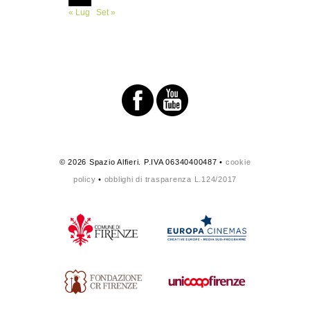
« Lug
Set »
© 2026 Spazio Alfieri. P.IVA 06340400487 •
cookie
policy
•
obblighi di trasparenza L.124/2017