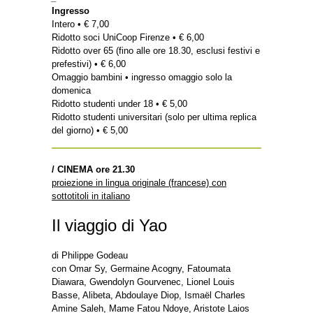
Ingresso
Intero • € 7,00
Ridotto soci UniCoop Firenze • € 6,00
Ridotto over 65 (fino alle ore 18.30, esclusi festivi e
prefestivi) • € 6,00
Omaggio bambini • ingresso omaggio solo la
domenica
Ridotto studenti under 18 • € 5,00
Ridotto studenti universitari (solo per ultima replica
del giorno) • € 5,00
/ CINEMA ore 21.30
proiezione in lingua originale (francese) con
sottotitoli in italiano
Il viaggio di Yao
di Philippe Godeau
con Omar Sy, Germaine Acogny, Fatoumata
Diawara, Gwendolyn Gourvenec, Lionel Louis
Basse, Alibeta, Abdoulaye Diop, Ismaël Charles
Amine Saleh, Mame Fatou Ndoye, Aristote Laios