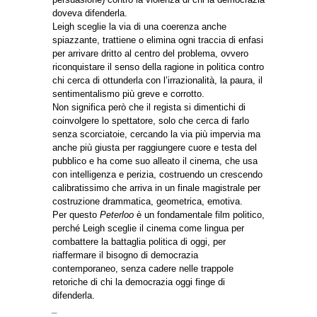
doveva difenderla.
Leigh sceglie la via di una coerenza anche
spiazzante, trattiene o elimina ogni traccia di enfasi
per arrivare dritto al centro del problema, ovvero
riconquistare il senso della ragione in politica contro
chi cerca di ottunderla con l’irrazionalità, la paura, il
sentimentalismo più greve e corrotto.
Non significa però che il regista si dimentichi di
coinvolgere lo spettatore, solo che cerca di farlo
senza scorciatoie, cercando la via più impervia ma
anche più giusta per raggiungere cuore e testa del
pubblico e ha come suo alleato il cinema, che usa
con intelligenza e perizia, costruendo un crescendo
calibratissimo che arriva in un finale magistrale per
costruzione drammatica, geometrica, emotiva.
Per questo
Peterloo
è un fondamentale film politico,
perché Leigh sceglie il cinema come lingua per
combattere la battaglia politica di oggi, per
riaffermare il bisogno di democrazia
contemporaneo, senza cadere nelle trappole
retoriche di chi la democrazia oggi finge di
difenderla.
_