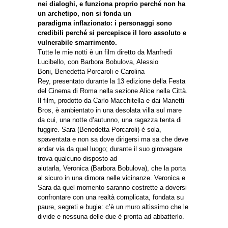
nei dialoghi, e funziona proprio perché non ha
un archetipo, non si fonda un
paradigma inflazionato: i personaggi sono
credibili perché si percepisce il loro assoluto e
vulnerabile smarrimento.
Tutte le mie notti è un film diretto da Manfredi
Lucibello, con Barbora Bobulova, Alessio
Boni, Benedetta Porcaroli e Carolina
Rey, presentato durante la 13 edizione della Festa
del Cinema di Roma nella sezione Alice nella Città.
Il film, prodotto da Carlo Macchitella e dai Manetti
Bros, è ambientato in una desolata villa sul mare
da cui, una notte d’autunno, una ragazza tenta di
fuggire. Sara (Benedetta Porcaroli) è sola,
spaventata e non sa dove dirigersi ma sa che deve
andar via da quel luogo; durante il suo girovagare
trova qualcuno disposto ad
aiutarla, Veronica (Barbora Bobulova), che la porta
al sicuro in una dimora nelle vicinanze. Veronica e
Sara da quel momento saranno costrette a doversi
confrontare con una realtà complicata, fondata su
paure, segreti e bugie: c’è un muro altissimo che le
divide e nessuna delle due è pronta ad abbatterlo.
_