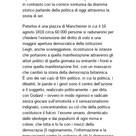
in contrasto con la cornice sontuosa da dramma
storico parlando della politica di oggi attraverso la
storia di ieri.
Peterloo è una piazza di Manchester in cui il 16
agosto 1819 circa 60.000 persone si radunarono per
chiedere l’estensione del diritto di voto e una
maggior apertura democratica delle istituzioni.
Leigh, anche sceneggiatore, ricostruisce le istanze
che portarono a quella manifestazione attraverso gli
attori politici di quella giornata su entrambi i fronti e
come quella manifestazione finì, con un massacro
che cambiò la storia della democrazia britannica.
È uno dei rari casi di film politico, in cui la politica, i
dibattiti, le parole e i gesti sono il centro dell’azione
e il soggetto, realizzato politicamente – per dirla
con Godard – ovvero in modo rigoroso e radicale
senza giocare sull’emotività o il sensazionalismo
indignato, concentrandosi su ciò che della politica
costituisce il fulcro: l’essere umano, dimenticato
dalle ideologie e dai populismi di ogni risma e
colore, che lotta e lo fa con i mezzi della
democrazia (il ragionamento, l’informazione e la
persuasione) contro la violenza di chi la democrazia