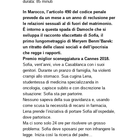
durata: 85 minuti
In Marocco, l’articolo 490 del codice penale
prevede da un mese a un anno di reclusione per
le relazioni sessuali al di fuori del matrimonio.
È intorno a questa spada di Damocle che si
sviluppa il racconto sfaccettato di
Sofia,
il
primo lungometraggio di Meryem Benm’Barek:
un ritratto delle classi sociali e dell’ipocrisia
che regge i rapporti.
Premio miglior sceneggiatura a Cannes 2018.
Sofia, vent’anni, vive a Casablanca con i suoi
genitori. Durante un pranzo di famiglia, ha violenti
crampi allo stomaco. Sua cugina Lena,
studentessa di medicina specializzanda in
oncologia, capisce subito e con discrezione la
situazione: Sofia sta per partorire.
Nessuno sapeva della sua gravidanza e, usando
come scusa la necessità di recarsi in farmacia,
Lena prende l’iniziativa di portare Sofia all’ospedale,
dove partorisce.
Ma ci sono solo 24 ore per risolvere un grosso
problema: Sofia deve sposarsi per non infrangere la
legge. Inizia così la ricerca del padre…