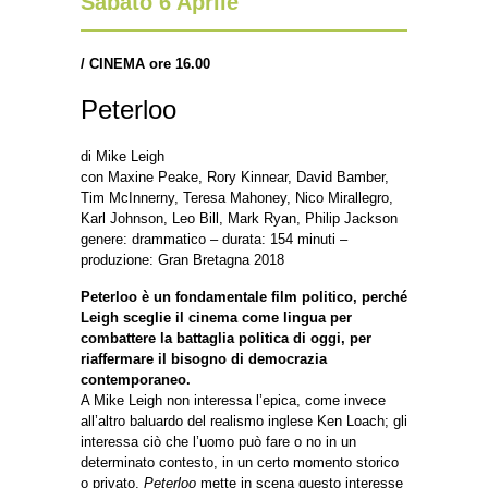
Sabato 6 Aprile
/ CINEMA ore 16.00
Peterloo
di Mike Leigh
con Maxine Peake, Rory Kinnear, David Bamber,
Tim McInnerny, Teresa Mahoney, Nico Mirallegro,
Karl Johnson, Leo Bill, Mark Ryan, Philip Jackson
genere: drammatico – durata: 154 minuti –
produzione: Gran Bretagna 2018
Peterloo è un fondamentale film politico, perché
Leigh sceglie il cinema come lingua per
combattere la battaglia politica di oggi, per
riaffermare il bisogno di democrazia
contemporaneo.
A Mike Leigh non interessa l’epica, come invece
all’altro baluardo del realismo inglese Ken Loach; gli
interessa ciò che l’uomo può fare o no in un
determinato contesto, in un certo momento storico
o privato.
Peterloo
mette in scena questo interesse