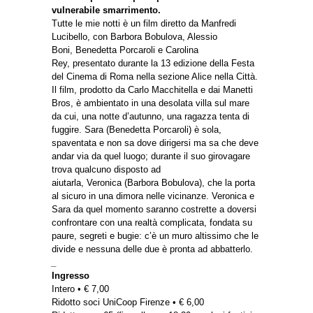
vulnerabile smarrimento.
Tutte le mie notti è un film diretto da Manfredi
Lucibello, con Barbora Bobulova, Alessio
Boni, Benedetta Porcaroli e Carolina
Rey, presentato durante la 13 edizione della Festa
del Cinema di Roma nella sezione Alice nella Città.
Il film, prodotto da Carlo Macchitella e dai Manetti
Bros, è ambientato in una desolata villa sul mare
da cui, una notte d’autunno, una ragazza tenta di
fuggire. Sara (Benedetta Porcaroli) è sola,
spaventata e non sa dove dirigersi ma sa che deve
andar via da quel luogo; durante il suo girovagare
trova qualcuno disposto ad
aiutarla, Veronica (Barbora Bobulova), che la porta
al sicuro in una dimora nelle vicinanze. Veronica e
Sara da quel momento saranno costrette a doversi
confrontare con una realtà complicata, fondata su
paure, segreti e bugie: c’è un muro altissimo che le
divide e nessuna delle due è pronta ad abbatterlo.
_
Ingresso
Intero • € 7,00
Ridotto soci UniCoop Firenze • € 6,00