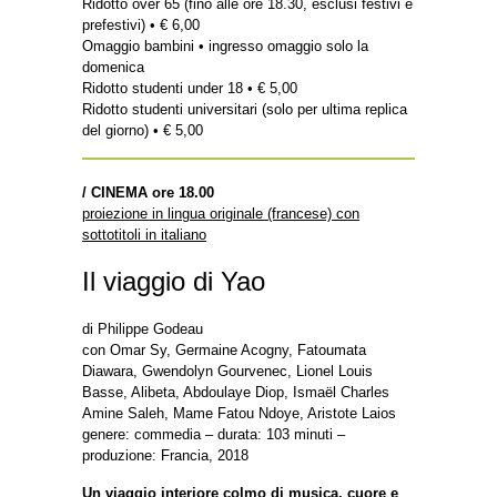
Ridotto over 65 (fino alle ore 18.30, esclusi festivi e
prefestivi) • € 6,00
Omaggio bambini • ingresso omaggio solo la
domenica
Ridotto studenti under 18 • € 5,00
Ridotto studenti universitari (solo per ultima replica
del giorno) • € 5,00
/ CINEMA ore 18.00
proiezione in lingua originale (francese) con
sottotitoli in italiano
Il viaggio di Yao
di Philippe Godeau
con Omar Sy, Germaine Acogny, Fatoumata
Diawara, Gwendolyn Gourvenec, Lionel Louis
Basse, Alibeta, Abdoulaye Diop, Ismaël Charles
Amine Saleh, Mame Fatou Ndoye, Aristote Laios
genere: commedia – durata: 103 minuti –
produzione: Francia, 2018
Un viaggio interiore colmo di musica, cuore e