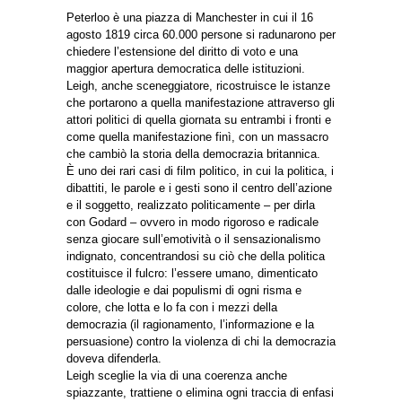
Peterloo è una piazza di Manchester in cui il 16
agosto 1819 circa 60.000 persone si radunarono per
chiedere l’estensione del diritto di voto e una
maggior apertura democratica delle istituzioni.
Leigh, anche sceneggiatore, ricostruisce le istanze
che portarono a quella manifestazione attraverso gli
attori politici di quella giornata su entrambi i fronti e
come quella manifestazione finì, con un massacro
che cambiò la storia della democrazia britannica.
È uno dei rari casi di film politico, in cui la politica, i
dibattiti, le parole e i gesti sono il centro dell’azione
e il soggetto, realizzato politicamente – per dirla
con Godard – ovvero in modo rigoroso e radicale
senza giocare sull’emotività o il sensazionalismo
indignato, concentrandosi su ciò che della politica
costituisce il fulcro: l’essere umano, dimenticato
dalle ideologie e dai populismi di ogni risma e
colore, che lotta e lo fa con i mezzi della
democrazia (il ragionamento, l’informazione e la
persuasione) contro la violenza di chi la democrazia
doveva difenderla.
Leigh sceglie la via di una coerenza anche
spiazzante, trattiene o elimina ogni traccia di enfasi