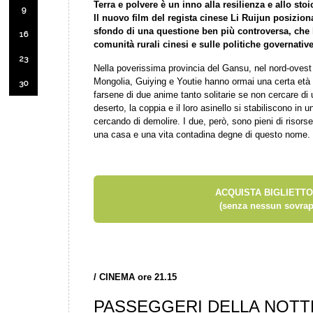
Terra e polvere è un inno alla resilienza e allo sto
9
Il nuovo film del regista cinese Li Ruijun posizion
sfondo di una questione ben più controversa, che h
16
comunità rurali cinesi e sulle politiche governativ
23
Nella poverissima provincia del Gansu, nel nord-ovest 
Mongolia, Guiying e Youtie hanno ormai una certa età 
30
farsene di due anime tanto solitarie se non cercare di 
deserto, la coppia e il loro asinello si stabiliscono in 
cercando di demolire. I due, però, sono pieni di risorse
una casa e una vita contadina degne di questo nome.
ACQUISTA BIGLIETTO
(senza nessun sovrap
/
CINEMA ore 21.15
PASSEGGERI DELLA NOTT