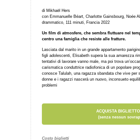
di Mikhaël Hers
con Emmanuelle Béart, Charlotte Gainsbourg, Noée Abi
drammatico, 111 minuti, Francia 2022
Un film di atmosfere, che sembra fluttuare nel tem
centro una famiglia che resiste alle fratture.
Lasciata dal marito in un grande appartamento parigi
figli adolescenti, Elisabeth supera la sua amarezza ri
tentativi di lavorare vanno male, ma poi trova un’occa
carismatica conduttrice radiofonica di un popolare pr
conosce Talulah, una ragazza sbandata che vive per str
donne e i ragazzi nascerà un nuovo, inconsueto equilibr
problemi
ACQUISTA BIGLIETTO
(senza nessun sovrap
Costo biglietti