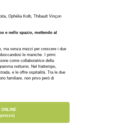
ta, Ophélia Kolb, Thibault Vinçon
po e nello spazio, mettendo al
no, ma senza mezzi per crescere i due
mboccandosi le maniche. I primi
sione come collaboratrice della
ogramma notturno. Nel frattempo,
ada, e le offre ospitalità. Tra le due
io familiare, non privo però di
 ONLINE
prezzo)