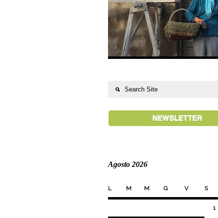
Agosto 2026
L
M
M
G
V
S
1