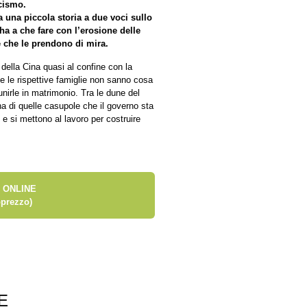
icismo.
a una piccola storia a due voci sullo
a a che fare con l’erosione delle
e che le prendono di mira.
della Cina quasi al confine con la
e le rispettive famiglie non sanno cosa
unirle in matrimonio. Tra le dune del
una di quelle casupole che il governo sta
 e si mettono al lavoro per costruire
 ONLINE
prezzo)
E