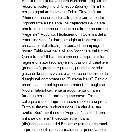
Scritto e diretto da Gennaro Nunziante (regista dei
record al botteghino di Checco Zalone), il film ha
per protagonista il giovane Fabio (Rovazzi), un
24enne orfano di madre, alle prese con un padre
ingombrante e una sorellina capricciosa e viziata
che lo considerano un buono a nulla: come dire un
“vegetale”. Appunto. Neolaureato in Scienza della
comunicazione (ultima, prestigiosa frontiera del
precariato intellettuale), in cerca di un impiego, il
nostro Fabio vive nella Milano “con vista sul futuro”.
Quale futuro? Il bamboccione cerca equilibrio fra
ragione di stato (sociale) e motivazioni di carattere
(personale), progetti e precetti, principi e priorità. Il
gioco della sopravvivenza al tempo del delirio e del
disagio nel compromesso “Sistema Italia”. Fabio ci
crede, l’amico collega di smarrimento, il pugliese
Nicola, fatalisticamente si accontenta di fare il
fattorino per un ristorante giapponese. Fra un
colloquio e uno stage, un nuovo orizzonte si profila.
Tutto si rimette in discussione. La vita è a una
svolta. Sarà per il nostro “vegetale” l’inizio di una
brillante carriera? Il debutto sulla ribalta
(dis)occupazionale del Belpaese (dimentichiamoci
la professione), critica e malmessa, pericolante e