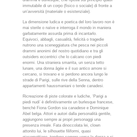
immutabile di un corpo (fisico o sociale) di fronte a
un’avversità (materiale o esistenziale).
La dimensione ludica e poetica del loro lavoro non è
mai sterile o naïve e interroga il mondo in maniera
garbatamente assurda prima di incantarlo.
Equivoci, abbagli, casualità, felicità o tragedie
nutrono una sceneggiatura che pesca nei piccoli
drammi anonimi del nostro quotidiano e tra gli
outsiders eccentrici che lo calcano con piedi
enormi. Una straniera smarrita, un senza tetto
lunare, una donna âgée e il suo antico amore si
cercano, si trovano e si perdono ancora lungo le
strade di Parigi, sulle rive della Senna, dentro
appartamenti haussmaniani o tende canadesi.
Ricreazione di piste colorate e ludiche, ‘Parigi a
piedi nudi’ è definitivamente un burlesque francese,
benché Fiona Gordon sia canadese e Dominique
Abel belga. Attori e autori dalla personalità gentile,
aggiungono sempre ai propri personaggi una
presenza irreale. Fata dinoccolata lei, clown
attonito lui, le silhouette filiformi, quasi
giacomettiane, tendono sempre verso la danza e si