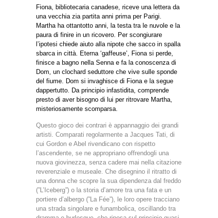
Fiona, bibliotecaria canadese, riceve una lettera da
una vecchia zia partita anni prima per Parigi.
Martha ha ottantotto anni, la testa tra le nuvole e la
paura di finire in un ricovero. Per scongiurare
l’ipotesi chiede aiuto alla nipote che sacco in spalla
sbarca in città. Eterna ‘gaffeuse’, Fiona si perde,
finisce a bagno nella Senna e fa la conoscenza di
Dom, un clochard seduttore che vive sulle sponde
del fiume. Dom si invaghisce di Fiona e la segue
dappertutto. Da principio infastidita, comprende
presto di aver bisogno di lui per ritrovare Martha,
misteriosamente scomparsa.
Questo gioco dei contrari è appannaggio dei grandi
artisti. Comparati regolarmente a Jacques Tati, di
cui Gordon e Abel rivendicano con rispetto
l’ascendente, se ne appropriano offrendogli una
nuova giovinezza, senza cadere mai nella citazione
reverenziale e museale. Che disegnino il ritratto di
una donna che scopre la sua dipendenza dal freddo
(”L’Iceberg”) o la storia d’amore tra una fata e un
portiere d’albergo (”La Fée”), le loro opere tracciano
una strada singolare e funambolica, oscillando tra
dramma e burlesque, che riposa sul principio quasi