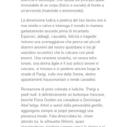
immutabile di un corpo (fisico o sociale) di fronte a
un’avversità (materiale o esistenziale).
La dimensione ludica e poetica del loro lavoro non è
mai sterile o naïve e interroga il mondo in maniera
garbatamente assurda prima di incantarlo.
Equivoci, abbagli, casualità, felicità o tragedie
nutrono una sceneggiatura che pesca nei piccoli
drammi anonimi del nostro quotidiano e tra gli
outsiders eccentrici che lo calcano con piedi
enormi. Una straniera smarrita, un senza tetto
lunare, una donna âgée e il suo antico amore si
cercano, si trovano e si perdono ancora lungo le
strade di Parigi, sulle rive della Senna, dentro
appartamenti haussmaniani o tende canadesi.
Ricreazione di piste colorate e ludiche, ‘Parigi a
piedi nudi’ è definitivamente un burlesque francese,
benché Fiona Gordon sia canadese e Dominique
Abel belga. Attori e autori dalla personalità gentile,
aggiungono sempre ai propri personaggi una
presenza irreale. Fata dinoccolata lei, clown
attonito lui, le silhouette filiformi, quasi
giacomettiane, tendono sempre verso la danza e si