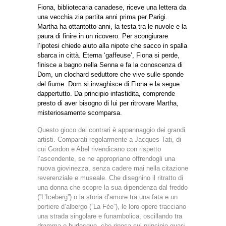
Fiona, bibliotecaria canadese, riceve una lettera da
una vecchia zia partita anni prima per Parigi.
Martha ha ottantotto anni, la testa tra le nuvole e la
paura di finire in un ricovero. Per scongiurare
l’ipotesi chiede aiuto alla nipote che sacco in spalla
sbarca in città. Eterna ‘gaffeuse’, Fiona si perde,
finisce a bagno nella Senna e fa la conoscenza di
Dom, un clochard seduttore che vive sulle sponde
del fiume. Dom si invaghisce di Fiona e la segue
dappertutto. Da principio infastidita, comprende
presto di aver bisogno di lui per ritrovare Martha,
misteriosamente scomparsa.
Questo gioco dei contrari è appannaggio dei grandi
artisti. Comparati regolarmente a Jacques Tati, di
cui Gordon e Abel rivendicano con rispetto
l’ascendente, se ne appropriano offrendogli una
nuova giovinezza, senza cadere mai nella citazione
reverenziale e museale. Che disegnino il ritratto di
una donna che scopre la sua dipendenza dal freddo
(”L’Iceberg”) o la storia d’amore tra una fata e un
portiere d’albergo (”La Fée”), le loro opere tracciano
una strada singolare e funambolica, oscillando tra
dramma e burlesque, che riposa sul principio quasi