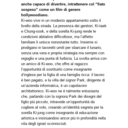
anche capace di divertire, intrattenere col “fiato
sospeso” come un film di genere
hollywoodiano.
Ki-woo vive in un modesto appartamento sotto il
livello della strada. La presenza dei genitori, Ki-taek
e Chung-sook, e della sorella Ki-jung rende le
condizioni abitative difficoltose, ma l’affetto
familiare li unisce nonostante tutto. Insieme si
prodigano in lavoretti umili per sbarcare il lunario,
senza una vera e propria strategia ma sempre con
orgoglio e una punta di furbizia. La svolta arriva con
un amico di Ki-woo, che offre al ragazzo
l’opportunità di sostituirlo come insegnante
d’inglese per la figlia di una famiglia ricca: il lavoro
è ben pagato, e la villa del signor Park, dirigente di
un’azienda informatica, è un capolavoro
architettonico. Ki-woo ne è talmente entusiasta
che, parlando con la signora Park dei disegni del
figlio più piccolo, intravede un’opportunità da
cogliere al volo, creando un’identità segreta per la
sorella Ki-jung come insegnante di educazione
artistica e insinuandosi ancor più in profondità nella
vita degli ignari sconosciuti.