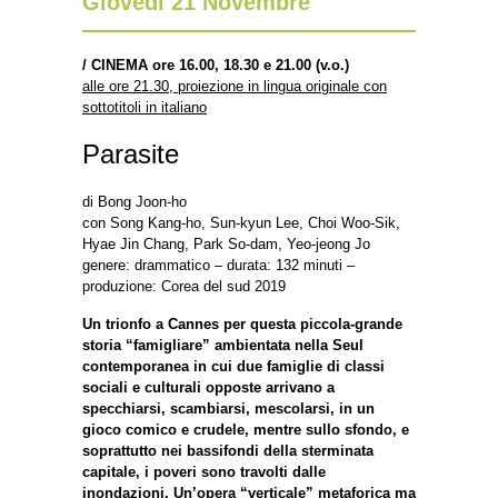
Giovedì 21 Novembre
/
CINEMA ore 16.00, 18.30 e 21.00 (v.o.)
alle ore 21.30, proiezione in lingua originale con
sottotitoli in italiano
Parasite
di Bong Joon-ho
con Song Kang-ho, Sun-kyun Lee, Choi Woo-Sik,
Hyae Jin Chang, Park So-dam, Yeo-jeong Jo
genere: drammatico – durata: 132 minuti –
produzione: Corea del sud 2019
Un trionfo a Cannes per questa piccola-grande
storia “famigliare” ambientata nella Seul
contemporanea in cui due famiglie di classi
sociali e culturali opposte arrivano a
specchiarsi, scambiarsi, mescolarsi, in un
gioco comico e crudele, mentre sullo sfondo, e
soprattutto nei bassifondi della sterminata
capitale, i poveri sono travolti dalle
inondazioni. Un’opera “verticale” metaforica ma