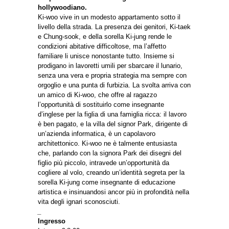
hollywoodiano.
Ki-woo vive in un modesto appartamento sotto il
livello della strada. La presenza dei genitori, Ki-taek
e Chung-sook, e della sorella Ki-jung rende le
condizioni abitative difficoltose, ma l’affetto
familiare li unisce nonostante tutto. Insieme si
prodigano in lavoretti umili per sbarcare il lunario,
senza una vera e propria strategia ma sempre con
orgoglio e una punta di furbizia. La svolta arriva con
un amico di Ki-woo, che offre al ragazzo
l’opportunità di sostituirlo come insegnante
d’inglese per la figlia di una famiglia ricca: il lavoro
è ben pagato, e la villa del signor Park, dirigente di
un’azienda informatica, è un capolavoro
architettonico. Ki-woo ne è talmente entusiasta
che, parlando con la signora Park dei disegni del
figlio più piccolo, intravede un’opportunità da
cogliere al volo, creando un’identità segreta per la
sorella Ki-jung come insegnante di educazione
artistica e insinuandosi ancor più in profondità nella
vita degli ignari sconosciuti.
_
Ingresso