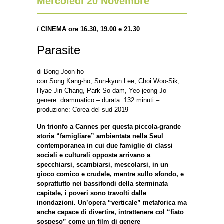
Mercoledì 20 Novembre
/
CINEMA ore 16.30, 19.00 e 21.30
Parasite
di Bong Joon-ho
con Song Kang-ho, Sun-kyun Lee, Choi Woo-Sik,
Hyae Jin Chang, Park So-dam, Yeo-jeong Jo
genere: drammatico – durata: 132 minuti –
produzione: Corea del sud 2019
Un trionfo a Cannes per questa piccola-grande
storia “famigliare” ambientata nella Seul
contemporanea in cui due famiglie di classi
sociali e culturali opposte arrivano a
specchiarsi, scambiarsi, mescolarsi, in un
gioco comico e crudele, mentre sullo sfondo, e
soprattutto nei bassifondi della sterminata
capitale, i poveri sono travolti dalle
inondazioni. Un’opera “verticale” metaforica ma
anche capace di divertire, intrattenere col “fiato
sospeso” come un film di genere