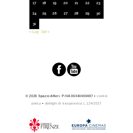
17
18
19
20
21
22
23
24
25
26
27
28
29
30
31
« Lug
Set »
© 2026 Spazio Alfieri. P.IVA 06340400487 •
cookie
policy
•
obblighi di trasparenza L.124/2017