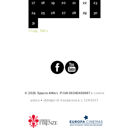
17
18
19
20
21
22
23
24
25
26
27
28
29
30
31
« Lug
Set »
© 2026 Spazio Alfieri. P.IVA 06340400487 •
cookie
policy
•
obblighi di trasparenza L.124/2017