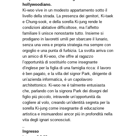
hollywoodiano.
Ki-woo vive in un modesto appartamento sotto il
livello della strada. La presenza dei genitori, Ki-taek
e Chung-sook, e della sorella Ki-jung rende le
condizioni abitative difficoltose, ma l’affetto
familiare li unisce nonostante tutto. Insieme si
prodigano in lavoretti umili per sbarcare il lunario,
senza una vera e propria strategia ma sempre con
orgoglio e una punta di furbizia. La svolta arriva con
un amico di Ki-woo, che offre al ragazzo
l’opportunità di sostituirlo come insegnante
d’inglese per la figlia di una famiglia ricca: il lavoro
è ben pagato, e la villa del signor Park, dirigente di
un’azienda informatica, è un capolavoro
architettonico. Ki-woo ne è talmente entusiasta
che, parlando con la signora Park dei disegni del
figlio più piccolo, intravede un’opportunità da
cogliere al volo, creando un’identità segreta per la
sorella Ki-jung come insegnante di educazione
artistica e insinuandosi ancor più in profondità nella
vita degli ignari sconosciuti.
_
Ingresso