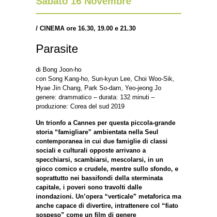
Sabato 16 Novembre
/
CINEMA ore 16.30, 19.00 e 21.30
Parasite
di Bong Joon-ho
con Song Kang-ho, Sun-kyun Lee, Choi Woo-Sik,
Hyae Jin Chang, Park So-dam, Yeo-jeong Jo
genere: drammatico – durata: 132 minuti –
produzione: Corea del sud 2019
Un trionfo a Cannes per questa piccola-grande
storia “famigliare” ambientata nella Seul
contemporanea in cui due famiglie di classi
sociali e culturali opposte arrivano a
specchiarsi, scambiarsi, mescolarsi, in un
gioco comico e crudele, mentre sullo sfondo, e
soprattutto nei bassifondi della sterminata
capitale, i poveri sono travolti dalle
inondazioni. Un’opera “verticale” metaforica ma
anche capace di divertire, intrattenere col “fiato
sospeso” come un film di genere