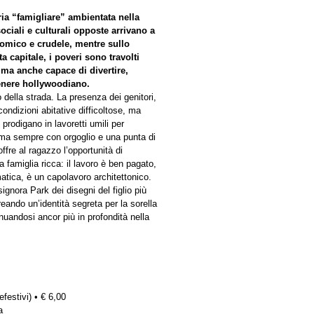
ia “famigliare” ambientata nella
ciali e culturali opposte arrivano a
comico e crudele, mentre sullo
a capitale, i poveri sono travolti
 ma anche capace di divertire,
genere hollywoodiano.
 della strada. La presenza dei genitori,
ondizioni abitative difficoltose, ma
 prodigano in lavoretti umili per
a ma sempre con orgoglio e una punta di
ffre al ragazzo l’opportunità di
a famiglia ricca: il lavoro è ben pagato,
rmatica, è un capolavoro architettonico.
gnora Park dei disegni del figlio più
reando un’identità segreta per la sorella
nuandosi ancor più in profondità nella
efestivi) • € 6,00
a