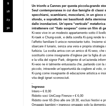
9
Un trionfo a Cannes per questa piccola-grande stor
Seul contemporanea in cui due famiglie di classi so
16
specchiarsi, scambiarsi, mescolarsi, in un gioco 
sfondo, e soprattutto nei bassifondi della sterminat
23
dalle inondazioni. Un’opera “verticale” metaforica
30
intrattenere col “fiato sospeso” come un film di 
Ki-woo vive in un modesto appartamento sotto il livello
Ki-taek e Chung-sook, e della sorella Ki-jung rende le c
l’affetto familiare li unisce nonostante tutto. Insieme si
sbarcare il lunario, senza una vera e propria strategi
furbizia. La svolta arriva con un amico di Ki-woo, che o
sostituirlo come insegnante d’inglese per la figlia di un
e la villa del signor Park, dirigente di un’azienda info
Ki-woo ne è talmente entusiasta che, parlando con la si
piccolo, intravede un’opportunità da cogliere al volo, c
Ki-jung come insegnante di educazione artistica e insi
vita degli ignari sconosciuti.
_
Ingresso
Intero • € 8,00
Ridotto soci UniCoop Firenze • € 6,00
Ridotto over 65 (fino alle ore 18.30, esclusi festivi e pr
Omaggio bambini • ingresso omaggio solo la domenic