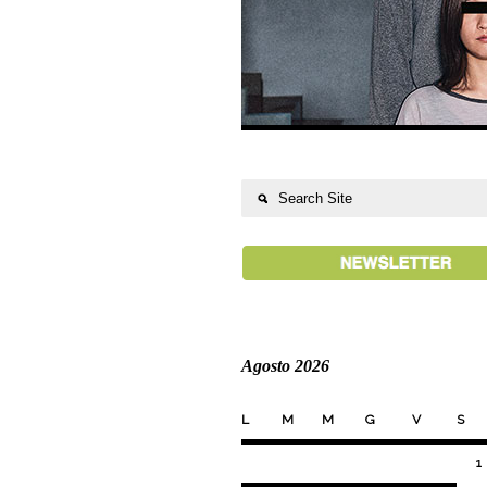
Agosto 2026
L
M
M
G
V
S
1