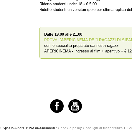
Ridotto studenti under 18 • € 5,00
Ridotto studenti universitari (solo per ultima replica del
Dalle 19.00 alle 21.00
PROVA L’
APERICINEMA
DE “
I RAGAZZI DI SIPA
con le specialità preparate dai nostri ragazzi
APERICINEMA • ingresso al film + aperitivo = € 12
 Spazio Alfieri. P.IVA 06340400487 •
cookie policy
•
obblighi di trasparenza L.1