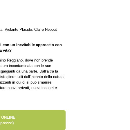
a, Violante Placido, Claire Nebout
zi con un inevitabile approccio con
a vita?
nnino Reggiano, dove non prende
natura incontaminata con le sue
gargianti da una parte. Dall’altra la
togliere tutti dall’incanto della natura,
zzanti in cui ci si può smarrire.
re nuovi arrivati, nuovi incontri e
 ONLINE
prezzo)