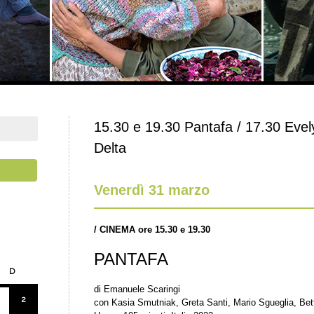
15.30 e 19.30 Pantafa / 17.30 Evely
Delta
Venerdì 31 marzo
/
CINEMA ore 15.30 e 19.30
PANTAFA
D
di Emanuele Scaringi
2
con Kasia Smutniak, Greta Santi, Mario Sgueglia, Bet