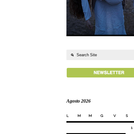
Agosto 2026
L
M
M
G
V
S
1