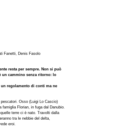
ti Fanetti, Denis Fasolo
niente resta per sempre. Non si può
 è un cammino senza ritorno: lo
o un regolamento di conti ma ne
 e pescatori. Osso (Luigi Lo Cascio)
a famiglia Florian, in fuga dal Danubio.
uelle terre ci è nato. Travolti dalla
eranno tra le nebbie del delta,
vede eroi.