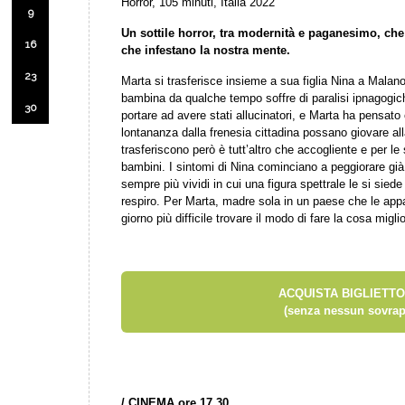
Horror, 105 minuti, Italia 2022
9
Un sottile horror, tra modernità e paganesimo, che
16
che infestano la nostra mente.
23
Marta si trasferisce insieme a sua figlia Nina a Malan
bambina da qualche tempo soffre di paralisi ipnagogic
30
portare ad avere stati allucinatori, e Marta ha pensato
lontananza dalla frenesia cittadina possano giovare all
trasferiscono però è tutt’altro che accogliente e per l
bambini. I sintomi di Nina cominciano a peggiorare già
sempre più vividi in cui una figura spettrale le si siede
respiro. Per Marta, madre sola in un paese che le appa
giorno più difficile trovare il modo di fare la cosa migl
ACQUISTA BIGLIETTO
(senza nessun sovrap
/
CINEMA ore 17.30