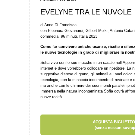
EVELYNE TRA LE NUVOLE
di Anna Di Francisca
con Eleonora Giovanardi, Gilbert Melki, Antonio Catani
commedia, 96 minuti, Italia 2023
Come far convivere antiche usanze, ricette e silen
le nuove tecnologie in grado di migliorare la nostr
Sofia vive con le sue mucche in un casale nell’Appe
internet e dove vorrebbero collocare un ripetitore. La 
suggestive distese di grano, gli animali e i suoi colori s
tecnologia, con la minaccia incombente di rovinare e dis
ma anche con le chimere dei suoi mondi paralleli ipnoti
Immersa nella natura incontaminata Sofia dovrà affronta
nuove realtà.
ACQUISTA BIGLIETTO
(senza nessun sovrap