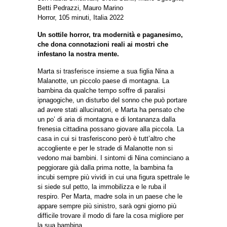
Betti Pedrazzi, Mauro Marino
Horror, 105 minuti, Italia 2022
Un sottile horror, tra modernità e paganesimo,
che dona connotazioni reali ai mostri che
infestano la nostra mente.
Marta si trasferisce insieme a sua figlia Nina a
Malanotte, un piccolo paese di montagna. La
bambina da qualche tempo soffre di paralisi
ipnagogiche, un disturbo del sonno che può portare
ad avere stati allucinatori, e Marta ha pensato che
un po’ di aria di montagna e di lontananza dalla
frenesia cittadina possano giovare alla piccola. La
casa in cui si trasferiscono però è tutt’altro che
accogliente e per le strade di Malanotte non si
vedono mai bambini. I sintomi di Nina cominciano a
peggiorare già dalla prima notte, la bambina fa
incubi sempre più vividi in cui una figura spettrale le
si siede sul petto, la immobilizza e le ruba il
respiro. Per Marta, madre sola in un paese che le
appare sempre più sinistro, sarà ogni giorno più
difficile trovare il modo di fare la cosa migliore per
la sua bambina.