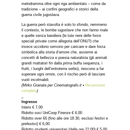
melodramma oltre ogni riga ambientato – come da
tradizione – ai confini geografici e storici della
guerra civile jugoslava.
La guerra però stavolta è solo lo sfondo, nemmeno
il contesto, le bombe iugoslave che non fanno male
e quelle senza bandiera (le tute nere delle forze
speciali private come allegoria dell’ONU?) che
invece uccidono servono per caricare e dare forza
simbolica alla storia d’amore che, assieme ai
concetti di bellezza e poesia naturalista (gli animali
grandi mattatori fin dalla prima buffa sequenza, i
frutti, i luoghi dell’entroterra serbo), riescono a far
superare ogni orrore, con il rischio però di lasciare
vuoti incolmabili.
(
Mirko Granata per Cinematografo.it •
Recensione
completa
)
_
Ingresso
Intero € 7,00
Ridotto soci UniCoop Firenze € 6,00
Ridotto over 65 (fino alle ore 18.30, esclusi festivi e
prefestivi) € 6,00
Ridotto studenti universitari (dalle ore 22.00) € 5,00