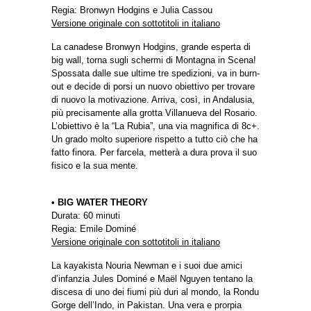
Regia: Bronwyn Hodgins e Julia Cassou
Versione originale con sottotitoli in italiano
La canadese Bronwyn Hodgins, grande esperta di
big wall, torna sugli schermi di Montagna in Scena!
Spossata dalle sue ultime tre spedizioni, va in burn-
out e decide di porsi un nuovo obiettivo per trovare
di nuovo la motivazione. Arriva, così, in Andalusia,
più precisamente alla grotta Villanueva del Rosario.
L’obiettivo è la “La Rubia”, una via magnifica di 8c+.
Un grado molto superiore rispetto a tutto ciò che ha
fatto finora. Per farcela, metterà a dura prova il suo
fisico e la sua mente.
• BIG WATER THEORY
Durata: 60 minuti
Regia: Emile Dominé
Versione originale con sottotitoli in italiano
La kayakista Nouria Newman e i suoi due amici
d’infanzia Jules Dominé e Maël Nguyen tentano la
discesa di uno dei fiumi più duri al mondo, la Rondu
Gorge dell’Indo, in Pakistan. Una vera e prorpia