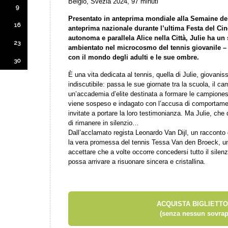
Belgio, Svezia 2024, 97 minuti
9
Presentato in anteprima mondiale alla Semaine de 
16
anteprima nazionale durante l’ultima Festa del C
autonoma e parallela Alice nella Città, Julie ha un 
23
ambientato nel microcosmo del tennis giovanile – d
con il mondo degli adulti e le sue ombre.
30
È una vita dedicata al tennis, quella di Julie, giovani
indiscutibile: passa le sue giornate tra la scuola, il c
un’accademia d’elite destinata a formare le campione
viene sospeso e indagato con l’accusa di comportamenti
invitate a portare la loro testimonianza. Ma Julie, che 
di rimanere in silenzio…
Dall’acclamato regista Leonardo Van Dijl, un racconto
la vera promessa del tennis Tessa Van den Broeck, una 
accettare che a volte occorre concedersi tutto il silen
possa arrivare a risuonare sincera e cristallina.
ACQUISTA BIGLIETTO
(senza nessun sovrap