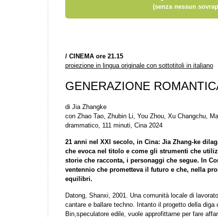
(senza nessun sovrap
/
CINEMA ore 21.15
proiezione in lingua originale con sottotitoli in italiano
GENERAZIONE ROMANTIC
di Jia Zhangke
con Zhao Tao, Zhubin Li, You Zhou, Xu Changchu, Ma
drammatico, 111 minuti, Cina 2024
21 anni nel XXI secolo, in Cina: Jia Zhang-ke dila
che evoca nel titolo e come gli strumenti che util
storie che racconta, i personaggi che segue. In C
ventennio che prometteva il futuro e che, nella pros
equilibri.
Datong, Shanxi, 2001. Una comunità locale di lavoratori
cantare e ballare techno. Intanto il progetto della dig
Bin,speculatore edile, vuole approfittarne per fare affa