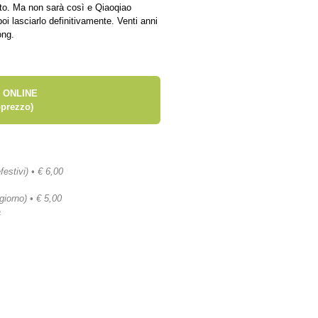
sto. Ma non sarà così e Qiaoqiao
poi lasciarlo definitivamente. Venti anni
ong.
 ONLINE
prezzo)
festivi) • € 6,00
 giorno) • € 5,00
a