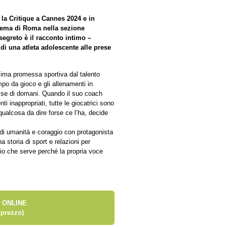
la Critique a Cannes 2024 e in
inema di Roma nella sezione
segreto è il racconto intimo –
i una atleta adolescente alle prese
ssima promessa sportiva dal talento
ampo da gioco e gli allenamenti in
sse di domani. Quando il suo coach
 inappropriati, tutte le giocatrici sono
qualcosa da dire forse ce l’ha, decide
 di umanità e coraggio con protagonista
storia di sport e relazioni per
zio che serve perché la propria voce
 ONLINE
prezzo)