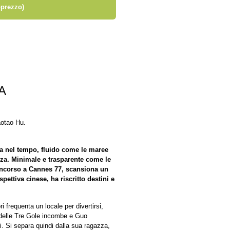
prezzo)
A
otao Hu.
ga nel tempo, fluido come le maree
izza. Minimale e trasparente come le
oncorso a Cannes 77, scansiona un
pettiva cinese, ha riscritto destini e
 frequenta un locale per divertirsi,
a delle Tre Gole incombe e Guo
ri. Si separa quindi dalla sua ragazza,