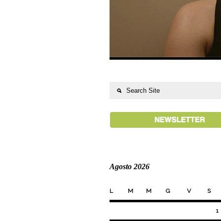
Agosto 2026
L
M
M
G
V
S
1