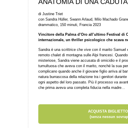
ANATOMIA DI UNA CADUTA
di Justine Triet
con Sandra Hüller, Swann Arlaud, Milo Machado Grane
drammatico, 150 minuti, Francia 2023
Vincitore della Palma d’Oro all’ultimo Festival di 
internazionale, un thriller psicologico che scava ne
Sandra è una scrittrice che vive con il marito Samuel e
remoto chalet di montagna sulle Alpi francesi. Quand
misteriose, Sandra viene accusata di omicidio e il pr
tumultuosa che aveva con il marito, nonché la sua pe
complicano quando anche il giovane figlio arriva al ba
natura burrascosa della relazione tra i genitori durante
ogni aspetto del loro passato. Più il processo va avanti
che prima aveva una completa fiducia nella madre…
ACQUISTA BIGLIETTO
(senza nessun sovrap