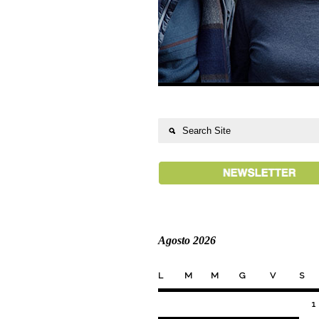
Agosto 2026
L
M
M
G
V
S
1