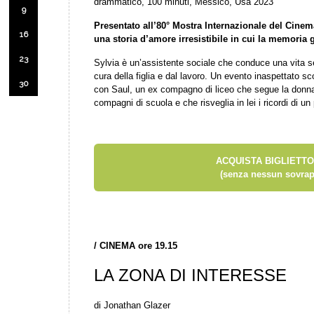
drammatico, 100 minuti, Messico, Usa 2023
9
Presentato all’80° Mostra Internazionale del Cinem
16
una storia d’amore irresistibile in cui la memoria 
23
Sylvia è un’assistente sociale che conduce una vita se
cura della figlia e dal lavoro. Un evento inaspettato sc
30
con Saul, un ex compagno di liceo che segue la donn
compagni di scuola e che risveglia in lei i ricordi di u
ACQUISTA BIGLIETTO
(senza nessun sovrap
/
CINEMA ore 19.15
LA ZONA DI INTERESSE
di Jonathan Glazer