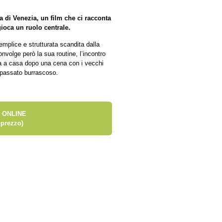
a di Venezia, un film che ci racconta
gioca un ruolo centrale.
mplice e strutturata scandita dalla
onvolge però la sua routine, l’incontro
a a casa dopo una cena con i vecchi
n passato burrascoso.
 ONLINE
prezzo)