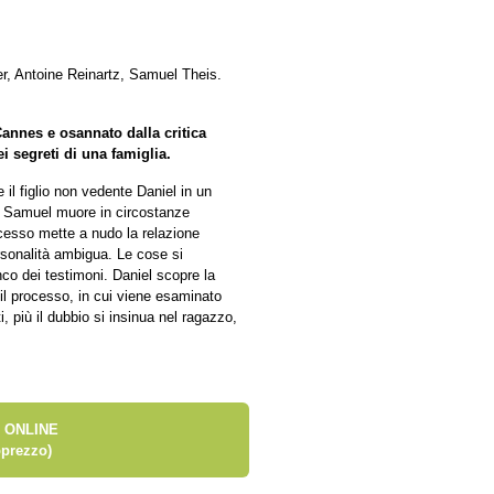
r, Antoine Reinartz, Samuel Theis.
Cannes e osannato dalla critica
i segreti di una famiglia.
 il figlio non vedente Daniel in un
o Samuel muore in circostanze
ocesso mette a nudo la relazione
rsonalità ambigua. Le cose si
nco dei testimoni. Daniel scopre la
 il processo, in cui viene esaminato
, più il dubbio si insinua nel ragazzo,
 ONLINE
prezzo)