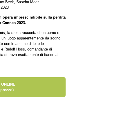
, Max Beck, Sascha Maaz
 2023
n’opera imprescindibile sulla perdita
 a Cannes 2023.
is, la storia racconta di un uomo e
 in un luogo apparentemente da sogno:
i tè con le amiche di lei e le
ne è Rudolf Höss, comandante di
lia si trova esattamente di fianco al
 ONLINE
prezzo)