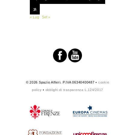
31
« Lug
Set »
© 2026 Spazio Alfieri. P.IVA 06340400487 •
cookie
policy
•
obblighi di trasparenza L.124/2017