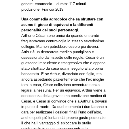
genere: commedia – durata: 117 minuti –
produzione: Francia 2019
Una commedia agrodolce che sa sfruttare con
acume il gioco di equivoci e la differenti
personalità dei suoi personaggi.
Arthur e César sono amici da quando entrambi
frequentavano controvoglia lo stesso severissimo
collegio. Ma non potrebbero essere più diversi:
Arthur è un ricercatore medico puntiglioso e
ossessionato dal rispetto delle regole; César è un
guascone imprudente e trasgressivo che è appena
stato sfrattato da casa sua in seguito alla propria
bancarotta. E se Arthur, divorziato con figlia, sta
ancora aspettando pazientemente che l’ex moglie
torni a casa, César colleziona avventure senza
legarsi a nessuna. Per un equivoco, Arthur viene a
conoscenza della gravissima condizione medica di
César, e César si convince che sia Arthur a trovarsi
in punto di morte. Da quel momento i due faranno a
gara per realizzare i desideri finali l’uno dell’altro,
anche quelli più lontani dal proprio gusto personale:
il che ha il vantaggio di sbloccare lo stallo
esistenziale in cui si trovavano entrambi.