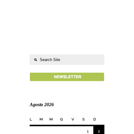
Agosto 2026
L
M
M
G
V
S
D
1
2