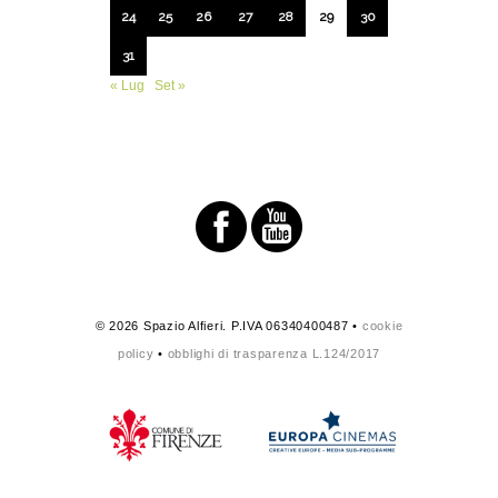
24
25
26
27
28
29
30
31
« Lug
Set »
© 2026 Spazio Alfieri. P.IVA 06340400487 •
cookie
policy
•
obblighi di trasparenza L.124/2017