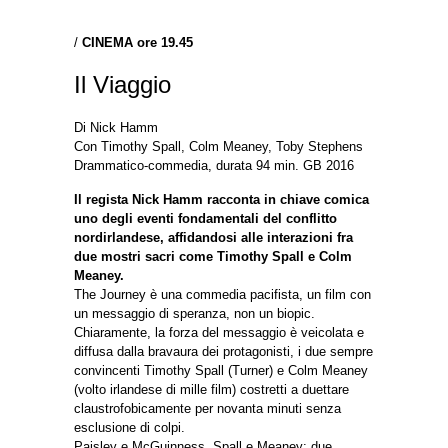
/
CINEMA ore 19.45
Il Viaggio
Di Nick Hamm
Con Timothy Spall, Colm Meaney, Toby Stephens
Drammatico-commedia, durata 94 min. GB 2016
Il regista Nick Hamm racconta in chiave comica
uno degli eventi fondamentali del conflitto
nordirlandese, affidandosi alle interazioni fra
due mostri sacri come Timothy Spall e Colm
Meaney.
The Journey è una commedia pacifista, un film con
un messaggio di speranza, non un biopic.
Chiaramente, la forza del messaggio è veicolata e
diffusa dalla bravaura dei protagonisti, i due sempre
convincenti Timothy Spall (Turner) e Colm Meaney
(volto irlandese di mille film) costretti a duettare
claustrofobicamente per novanta minuti senza
esclusione di colpi.
Paisley e McGuinness, Spall e Meaney: due