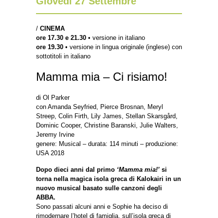
Giovedì 27 Settembre
/
CINEMA
ore 17.30 e 21.30
• versione in italiano
ore 19.30
• versione in lingua originale (inglese) con
sottotitoli in italiano
Mamma mia – Ci risiamo!
di Ol Parker
con Amanda Seyfried, Pierce Brosnan, Meryl
Streep, Colin Firth, Lily James, Stellan Skarsgård,
Dominic Cooper, Christine Baranski, Julie Walters,
Jeremy Irvine
genere: Musical – durata: 114 minuti – produzione:
USA 2018
Dopo dieci anni dal primo
‘Mamma mia!’
si
torna nella magica isola greca di Kalokairi in un
nuovo musical basato sulle canzoni degli
ABBA.
Sono passati alcuni anni e Sophie ha deciso di
rimodernare l’hotel di famiglia, sull’isola greca di