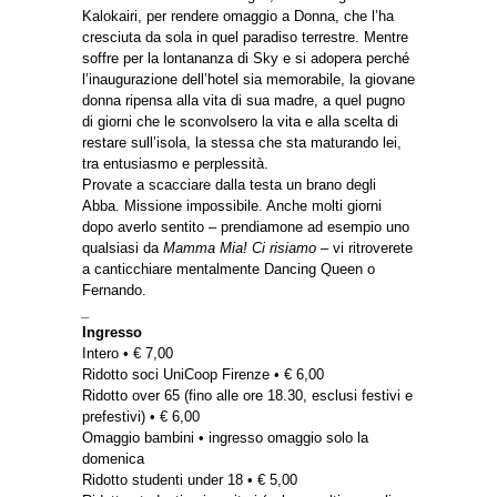
Kalokairi, per rendere omaggio a Donna, che l’ha
cresciuta da sola in quel paradiso terrestre. Mentre
soffre per la lontananza di Sky e si adopera perché
l’inaugurazione dell’hotel sia memorabile, la giovane
donna ripensa alla vita di sua madre, a quel pugno
di giorni che le sconvolsero la vita e alla scelta di
restare sull’isola, la stessa che sta maturando lei,
tra entusiasmo e perplessità.
Provate a scacciare dalla testa un brano degli
Abba. Missione impossibile. Anche molti giorni
dopo averlo sentito – prendiamone ad esempio uno
qualsiasi da
Mamma Mia! Ci risiamo
– vi ritroverete
a canticchiare mentalmente Dancing Queen o
Fernando.
_
Ingresso
Intero • € 7,00
Ridotto soci UniCoop Firenze • € 6,00
Ridotto over 65 (fino alle ore 18.30, esclusi festivi e
prefestivi) • € 6,00
Omaggio bambini • ingresso omaggio solo la
domenica
Ridotto studenti under 18 • € 5,00