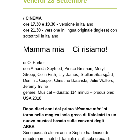
Venerdì 28 Settembre
/
CINEMA
ore 17.30 e 19.30
• versione in italiano
ore 21.30
• versione in lingua originale (inglese) con
sottotitoli in italiano
Mamma mia – Ci risiamo!
di Ol Parker
con Amanda Seyfried, Pierce Brosnan, Meryl
Streep, Colin Firth, Lily James, Stellan Skarsgård,
Dominic Cooper, Christine Baranski, Julie Walters,
Jeremy Irvine
genere: Musical – durata: 114 minuti – produzione:
USA 2018
Dopo dieci anni dal primo
‘Mamma mia!’
si
torna nella magica isola greca di Kalokairi in un
nuovo musical basato sulle canzoni degli
ABBA.
Sono passati alcuni anni e Sophie ha deciso di
rimodernare l’hotel di famiglia, sull’isola greca di