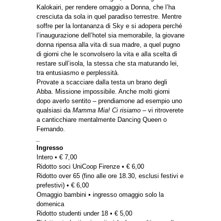
Kalokairi, per rendere omaggio a Donna, che l’ha
cresciuta da sola in quel paradiso terrestre. Mentre
soffre per la lontananza di Sky e si adopera perché
l’inaugurazione dell’hotel sia memorabile, la giovane
donna ripensa alla vita di sua madre, a quel pugno
di giorni che le sconvolsero la vita e alla scelta di
restare sull’isola, la stessa che sta maturando lei,
tra entusiasmo e perplessità.
Provate a scacciare dalla testa un brano degli
Abba. Missione impossibile. Anche molti giorni
dopo averlo sentito – prendiamone ad esempio uno
qualsiasi da
Mamma Mia! Ci risiamo
– vi ritroverete
a canticchiare mentalmente Dancing Queen o
Fernando.
_
Ingresso
Intero • € 7,00
Ridotto soci UniCoop Firenze • € 6,00
Ridotto over 65 (fino alle ore 18.30, esclusi festivi e
prefestivi) • € 6,00
Omaggio bambini • ingresso omaggio solo la
domenica
Ridotto studenti under 18 • € 5,00