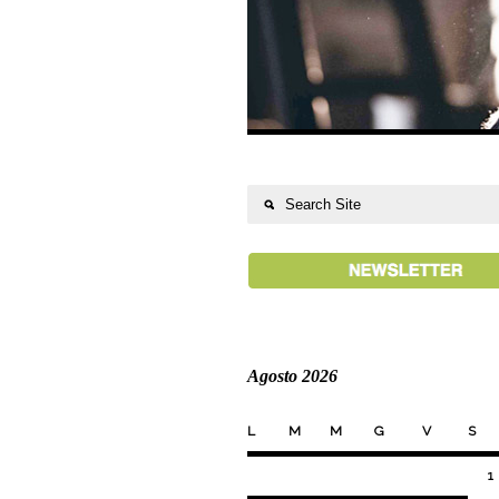
Agosto 2026
L
M
M
G
V
S
1