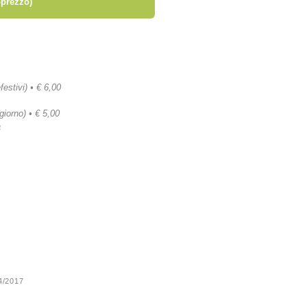
prezzo)
festivi) • € 6,00
 giorno) • € 5,00
a
24/2017