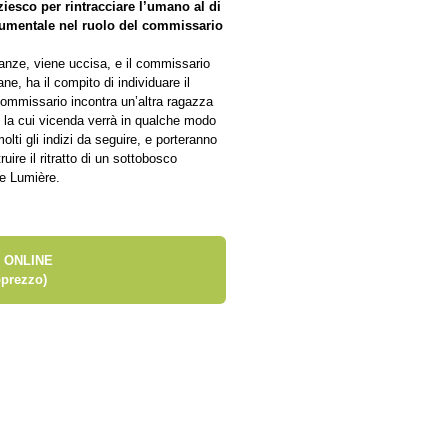
ziesco per rintracciare l’umano al di
numentale nel ruolo del commissario
ranze, viene uccisa, e il commissario
e, ha il compito di individuare il
 commissario incontra un’altra ragazza
e, la cui vicenda verrà in qualche modo
lti gli indizi da seguire, e porteranno
uire il ritratto di un sottobosco
le Lumière.
 ONLINE
prezzo)