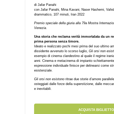
di Jafar Panahi
con Jafar Panahi, Mina Kavani, Naser Hashemi, Vahid
drammatico, 107 minuti, Iran 2022
Premio speciale della giuria alla 79a Mostra Internazi
Venezia.
Una storia che reclama verità immortalata da un re
prima persona senza timore.
Ideato e realizzato pochi mesi prima del suo ultimo a
dissidente avvenuto lo scorso luglio,
Gli orsi non esis
esempio di cinema clandestino al quale il regime irania
anni. Cinema e metacinema di impianto schiettamente p
espressione individuale finisce per delinearsi come st
esistenziale.
Gli orsi non esistono
ritrae due storie d’amore parallel
osteggiati dalle forze della superstizione, dalle mecca
e inevitabili.
ACQUISTA BIGLIETTO