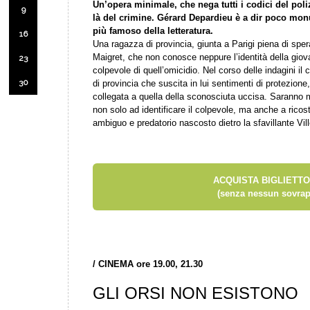
Un’opera minimale, che nega tutti i codici del poli
9
là del crimine. Gérard Depardieu è a dir poco mo
più famoso della letteratura.
16
Una ragazza di provincia, giunta a Parigi piena di spe
Maigret, che non conosce neppure l’identità della giovan
23
colpevole di quell’omicidio. Nel corso delle indagini il
30
di provincia che suscita in lui sentimenti di protezion
collegata a quella della sconosciuta uccisa. Saranno mo
non solo ad identificare il colpevole, ma anche a ricostr
ambiguo e predatorio nascosto dietro la sfavillante Vil
ACQUISTA BIGLIETTO
(senza nessun sovrap
/
CINEMA ore 19.00, 21.30
GLI ORSI NON ESISTONO