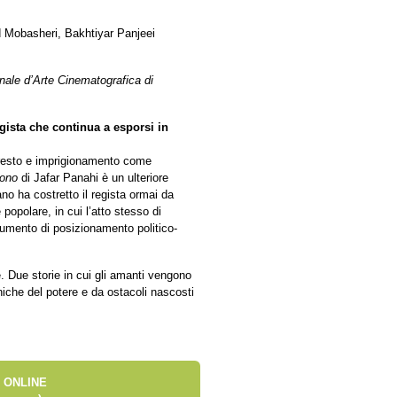
 Mobasheri, Bakhtiyar Panjeei
onale d’Arte Cinematografica di
gista che continua a esporsi in
rresto e imprigionamento come
tono
di Jafar Panahi è un ulteriore
no ha costretto il regista ormai da
opolare, in cui l’atto stesso di
rumento di posizionamento politico-
e. Due storie in cui gli amanti vengono
niche del potere e da ostacoli nascosti
 ONLINE