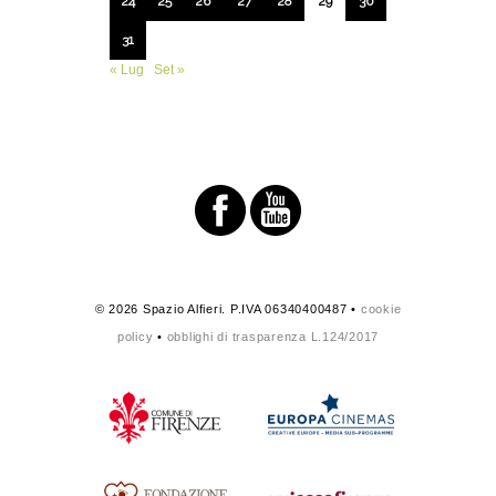
24
25
26
27
28
29
30
31
« Lug
Set »
© 2026 Spazio Alfieri. P.IVA 06340400487 •
cookie
policy
•
obblighi di trasparenza L.124/2017