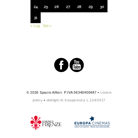
24
25
26
27
28
29
30
31
« Lug
Set »
© 2026 Spazio Alfieri. P.IVA 06340400487 •
cookie
policy
•
obblighi di trasparenza L.124/2017