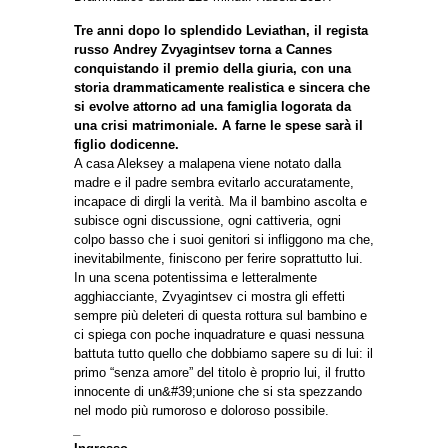
Tre anni dopo lo splendido Leviathan, il regista
russo Andrey Zvyagintsev torna a Cannes
conquistando il
premio della giuria, con una
storia drammaticamente realistica e sincera che
si evolve attorno ad una
famiglia logorata da
una crisi matrimoniale. A farne le spese sarà il
figlio dodicenne.
A casa Aleksey a malapena viene notato dalla
madre e il padre sembra evitarlo accuratamente,
incapace di dirgli la verità. Ma il bambino ascolta e
subisce ogni discussione, ogni cattiveria, ogni
colpo basso che i suoi genitori si infliggono ma che,
inevitabilmente, finiscono per ferire soprattutto lui.
In una scena potentissima e letteralmente
agghiacciante, Zvyagintsev ci mostra gli effetti
sempre più deleteri di questa rottura sul bambino e
ci spiega con poche inquadrature e quasi nessuna
battuta tutto quello che dobbiamo sapere su di lui: il
primo “senza amore” del titolo è proprio lui, il frutto
innocente di un&#39;unione che si sta spezzando
nel modo più rumoroso e doloroso possibile.
_