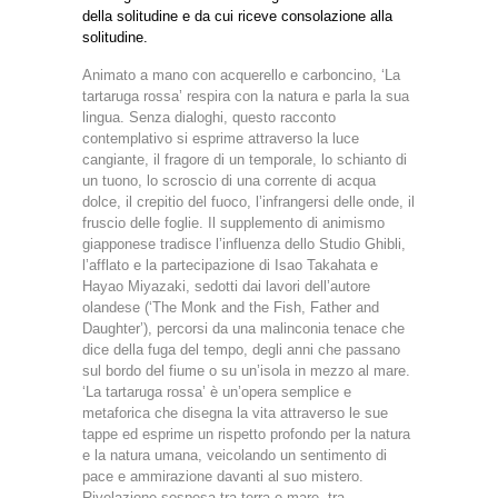
della solitudine e da cui riceve consolazione alla
solitudine.
Animato a mano con acquerello e carboncino, ‘La
tartaruga rossa’ respira con la natura e parla la sua
lingua. Senza dialoghi, questo racconto
contemplativo si esprime attraverso la luce
cangiante, il fragore di un temporale, lo schianto di
un tuono, lo scroscio di una corrente di acqua
dolce, il crepitio del fuoco, l’infrangersi delle onde, il
fruscio delle foglie. Il supplemento di animismo
giapponese tradisce l’influenza dello Studio Ghibli,
l’afflato e la partecipazione di Isao Takahata e
Hayao Miyazaki, sedotti dai lavori dell’autore
olandese (‘The Monk and the Fish, Father and
Daughter’), percorsi da una malinconia tenace che
dice della fuga del tempo, degli anni che passano
sul bordo del fiume o su un’isola in mezzo al mare.
‘La tartaruga rossa’ è un’opera semplice e
metaforica che disegna la vita attraverso le sue
tappe ed esprime un rispetto profondo per la natura
e la natura umana, veicolando un sentimento di
pace e ammirazione davanti al suo mistero.
Rivelazione sospesa tra terra e mare, tra