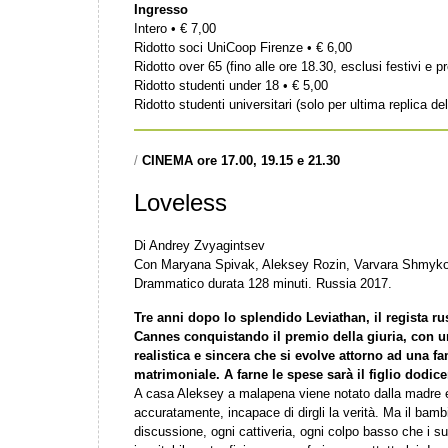
Ingresso
Intero • € 7,00
Ridotto soci UniCoop Firenze • € 6,00
Ridotto over 65 (fino alle ore 18.30, esclusi festivi e pr
Ridotto studenti under 18 • € 5,00
Ridotto studenti universitari (solo per ultima replica del
/
CINEMA ore 17.00, 19.15 e 21.30
Loveless
Di Andrey Zvyagintsev
Con Maryana Spivak, Aleksey Rozin, Varvara Shmyko
Drammatico durata 128 minuti. Russia 2017.
Tre anni dopo lo splendido Leviathan, il regista r
Cannes conquistando il
premio della giuria, con 
realistica e sincera che si evolve attorno ad una
fa
matrimoniale. A farne le spese sarà il figlio dodic
A casa Aleksey a malapena viene notato dalla madre e
accuratamente, incapace di dirgli la verità. Ma il bam
discussione, ogni cattiveria, ogni colpo basso che i su