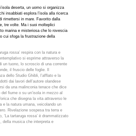
’isola deserta, un uomo si organizza
i insabbiati esplora l’isola alla ricerca
 rimettersi in mare. Favorito dalla
, tre volte. Ma i suoi molteplici
tto marina e misteriosa che lo rovescia
 cui sfoga la frustrazione della
ruga rossa’ respira con la natura e
ontemplativo si esprime attraverso la
di un tuono, lo scroscio di una corrente
nde, il fruscio delle foglie. Il
 dello Studio Ghibli, l’afflato e la
tti dai lavori dell’autore olandese
rsi da una malinconia tenace che dice
 del fiume o su un’isola in mezzo al
orica che disegna la vita attraverso le
ra e la natura umana, veicolando un
ro. Rivelazione sospesa tra terra e
olo, ‘La tartaruga rossa’ è drammatizzato
i, della musica che interpreta e