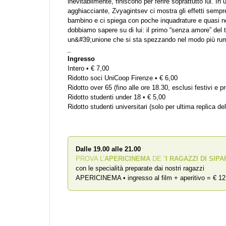
inevitabilmente, finiscono per ferire soprattutto lui. I
agghiacciante, Zvyagintsev ci mostra gli effetti sempre 
bambino e ci spiega con poche inquadrature e quasi ne
dobbiamo sapere su di lui: il primo “senza amore” del tit
un&#39;unione che si sta spezzando nel modo più rum
_
Ingresso
Intero • € 7,00
Ridotto soci UniCoop Firenze • € 6,00
Ridotto over 65 (fino alle ore 18.30, esclusi festivi e pr
Ridotto studenti under 18 • € 5,00
Ridotto studenti universitari (solo per ultima replica del
Dalle 19.00 alle 21.00
PROVA L’
APERICINEMA
DE “
I RAGAZZI DI SIPA
con le specialità preparate dai nostri ragazzi
APERICINEMA • ingresso al film + aperitivo = € 12