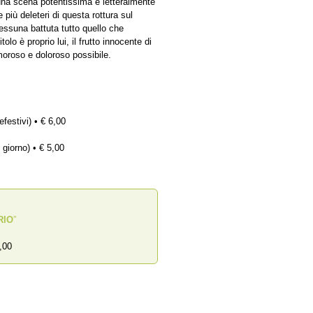
n una scena potentissima e letteralmente
più deleteri di questa rottura sul
ssuna battuta tutto quello che
olo è proprio lui, il frutto innocente di
oroso e doloroso possibile.
efestivi) • € 6,00
 giorno) • € 5,00
RIO
”
,00