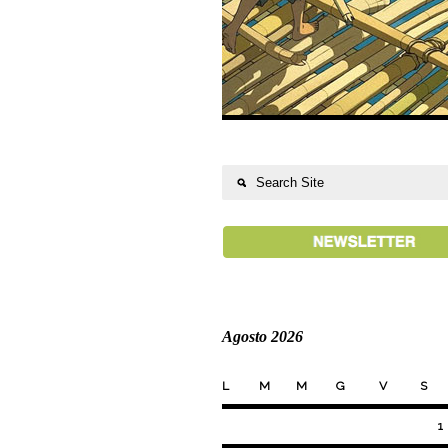
Agosto 2026
L
M
M
G
V
S
1