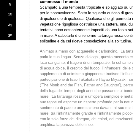
commosso il mondo
9
Scampato a una tempesta tropicale e spiaggiato su un
per la sopravvivenza. Sotto lo sguardo curioso di granch
16
di qualcuno e di qualcosa. Qualcosa che gli permetta di
vegetazione rigogliosa costruisce una zattera, una, due
23
tentativi sono costantemente impediti da una forza so
30
in mare. A sabotarlo è un’enorme tartaruga rossa contro
solitudine e da cui riceve consolazione alla solitudine.
Animato a mano con acquerello e carboncino, ‘La tarta
parla la sua lingua. Senza dialoghi, questo racconto c
luce cangiante, il fragore di un temporale, lo schianto 
di acqua dolce, il crepitio del fuoco, l’infrangersi delle o
supplemento di animismo giapponese tradisce l’influenza
partecipazione di Isao Takahata e Hayao Miyazaki, sedo
(‘The Monk and the Fish, Father and Daughter’), perco
della fuga del tempo, degli anni che passano sul bordo
mare. ‘La tartaruga rossa’ è un’opera semplice e metaf
sue tappe ed esprime un rispetto profondo per la natu
sentimento di pace e ammirazione davanti al suo miste
mare, tra l’infinitamente grande e l’infinitamente picc
con la sola forza del disegno, dei colori, dei moviment
amplifica la purezza delle linee.
_