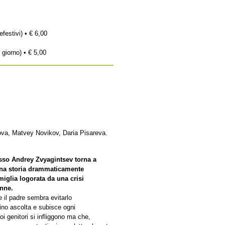
efestivi) • € 6,00
 giorno) • € 5,00
va, Matvey Novikov, Daria Pisareva.
usso Andrey Zvyagintsev torna a
una storia drammaticamente
miglia logorata da una crisi
enne.
 il padre sembra evitarlo
bino ascolta e subisce ogni
oi genitori si infliggono ma che,