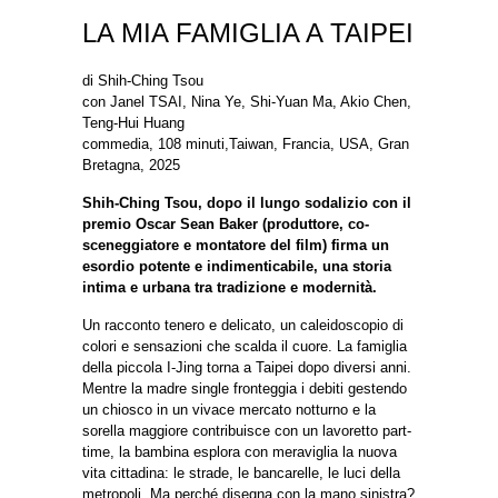
LA MIA FAMIGLIA A TAIPEI
di Shih-Ching Tsou
con Janel TSAI, Nina Ye, Shi-Yuan Ma, Akio Chen,
Teng-Hui Huang
commedia, 108 minuti,Taiwan, Francia, USA, Gran
Bretagna, 2025
Shih-Ching Tsou, dopo il lungo sodalizio con il
premio Oscar Sean Baker (produttore, co-
sceneggiatore e montatore del film) firma un
esordio potente e indimenticabile, una storia
intima e urbana tra tradizione e modernità.
Un racconto tenero e delicato, un caleidoscopio di
colori e sensazioni che scalda il cuore. La famiglia
della piccola I-Jing torna a Taipei dopo diversi anni.
Mentre la madre single fronteggia i debiti gestendo
un chiosco in un vivace mercato notturno e la
sorella maggiore contribuisce con un lavoretto part-
time, la bambina esplora con meraviglia la nuova
vita cittadina: le strade, le bancarelle, le luci della
metropoli. Ma perché disegna con la mano sinistra?