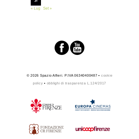
« Lug
Set »
© 2026 Spazio Alfieri. P.IVA 06340400487 •
cookie
policy
•
obblighi di trasparenza L.124/2017