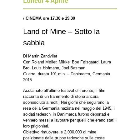
Lunedì 4 Aprile
/
CINEMA
ore 17.30 e 19.30
Land of Mine – Sotto la
sabbia
Di Martin Zandvliet
Con Roland Møller, Mikkel Boe Følsgaard, Laura
Bro, Louis Hofmann, Joel Basman
Guerra, durata 101 min. – Danimarca, Germania
2015
Acclamato all’ultimo festival di Toronto, il film
racconta di un frammento di storia ancora
sconosciuto a molti. Nei giorni che seguirono la
resa della Germania nazista nel maggio del 1945, i
soldati tedeschi in Danimarca furono deportati e
vennero messi a lavorare per quelli che erano stati i
loro prigionieri.
Obiettivo rimuovere le 2.000.000 di mine
posizionate dalle truppe tedesche sulle coste