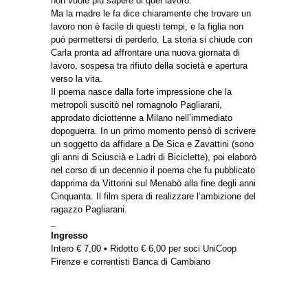
non vuole più sapere di quel lavoro.
Ma la madre le fa dice chiaramente che trovare un
lavoro non è facile di questi tempi, e la figlia non
può permettersi di perderlo. La storia si chiude con
Carla pronta ad affrontare una nuova giornata di
lavoro, sospesa tra rifiuto della società e apertura
verso la vita.
Il poema nasce dalla forte impressione che la
metropoli suscitò nel romagnolo Pagliarani,
approdato diciottenne a Milano nell’immediato
dopoguerra. In un primo momento pensò di scrivere
un soggetto da affidare a De Sica e Zavattini (sono
gli anni di Sciuscià e Ladri di Biciclette), poi elaborò
nel corso di un decennio il poema che fu pubblicato
dapprima da Vittorini sul Menabò alla fine degli anni
Cinquanta. Il film spera di realizzare l’ambizione del
ragazzo Pagliarani.
_
Ingresso
Intero € 7,00 • Ridotto € 6,00 per soci UniCoop
Firenze e correntisti Banca di Cambiano