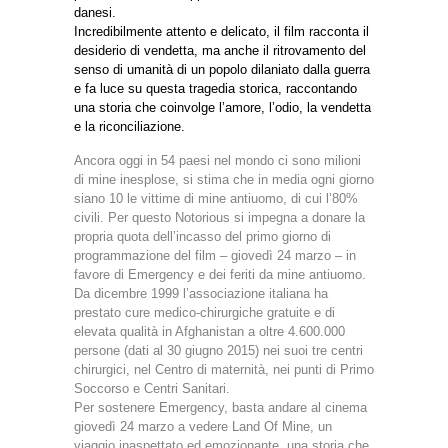
danesi.
Incredibilmente attento e delicato, il film racconta il
desiderio di vendetta, ma anche il ritrovamento del
senso di umanità di un popolo dilaniato dalla guerra
e fa luce su questa tragedia storica, raccontando
una storia che coinvolge l’amore, l’odio, la vendetta
e la riconciliazione.
Ancora oggi in 54 paesi nel mondo ci sono milioni
di mine inesplose, si stima che in media ogni giorno
siano 10 le vittime di mine antiuomo, di cui l’80%
civili. Per questo Notorious si impegna a donare la
propria quota dell’incasso del primo giorno di
programmazione del film – giovedì 24 marzo – in
favore di Emergency e dei feriti da mine antiuomo.
Da dicembre 1999 l’associazione italiana ha
prestato cure medico-chirurgiche gratuite e di
elevata qualità in Afghanistan a oltre 4.600.000
persone (dati al 30 giugno 2015) nei suoi tre centri
chirurgici, nel Centro di maternità, nei punti di Primo
Soccorso e Centri Sanitari.
Per sostenere Emergency, basta andare al cinema
giovedì 24 marzo a vedere Land Of Mine, un
viaggio inaspettato ed emozionante, una storia che