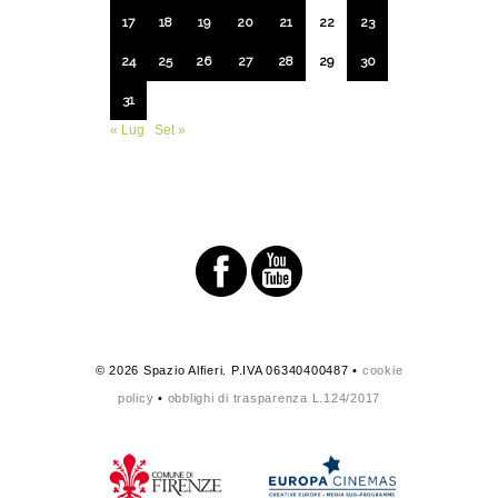
17
18
19
20
21
22
23
24
25
26
27
28
29
30
31
« Lug
Set »
© 2026 Spazio Alfieri. P.IVA 06340400487 •
cookie
policy
•
obblighi di trasparenza L.124/2017