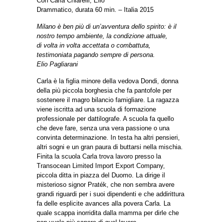
Con Carla Chiarelli, Elio
Drammatico, durata 60 min. – Italia 2015
Milano è ben più di un’avventura dello spirito: è il
nostro tempo ambiente, la condizione attuale,
di volta in volta accettata o combattuta,
testimoniata pagando sempre di persona.
Elio Pagliarani
Carla è la figlia minore della vedova Dondi, donna
della più piccola borghesia che fa pantofole per
sostenere il magro bilancio famigliare. La ragazza
viene iscritta ad una scuola di formazione
professionale per dattilografe. A scuola fa quello
che deve fare, senza una vera passione o una
convinta determinazione. In testa ha altri pensieri,
altri sogni e un gran paura di buttarsi nella mischia.
Finita la scuola Carla trova lavoro presso la
Transocean Limited Import Export Company,
piccola ditta in piazza del Duomo. La dirige il
misterioso signor Praték, che non sembra avere
grandi riguardi per i suoi dipendenti e che addirittura
fa delle esplicite avances alla povera Carla. La
quale scappa inorridita dalla mamma per dirle che