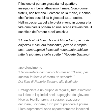
l’illusione di portare giustizia nel quartiere
inseguono il bene attraverso il male. Sono come
fratelli, non temono il carcere né la morte, e sanno
che l’unica possibilità è giocarsi tutto, subito.
Nell’incoscienza della loro età vivono in guerra e la
vita criminale li porterà ad una scelta irreversibile: il
sacrificio dell’amore e dell’amicizia.
“Ho dedicato il libro, da cui il film è tratto, ai morti
colpevoli e alla loro innocenza, perché è proprio
così, sono ragazzi innocenti nonostante abbiano
fatto la più atroce delle scelte.” (Roberto Saviano)
approfondimento
“Per diventare bambino ci ho messo 10 anni, per
spararti in faccia ci metto un secondo.”
Dal libro di Roberto Saviano alla Berlinale
Protagonista è un gruppo di ragazzi, tutti esordienti
tra i dieci e i quindici anni, capeggiati dal giovane
Nicolas Fiorillo, pronti a sparare, spacciare,
derubare, uccidere, tutto pur di prendere il potere.
I loro soprannomi sono apparentemente innocenti