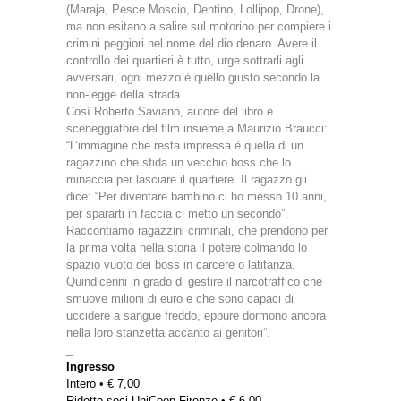
(Maraja, Pesce Moscio, Dentino, Lollipop, Drone),
ma non esitano a salire sul motorino per compiere i
crimini peggiori nel nome del dio denaro. Avere il
controllo dei quartieri è tutto, urge sottrarli agli
avversari, ogni mezzo è quello giusto secondo la
non-legge della strada.
Così Roberto Saviano, autore del libro e
sceneggiatore del film insieme a Maurizio Braucci:
“L’immagine che resta impressa è quella di un
ragazzino che sfida un vecchio boss che lo
minaccia per lasciare il quartiere. Il ragazzo gli
dice: “Per diventare bambino ci ho messo 10 anni,
per spararti in faccia ci metto un secondo”.
Raccontiamo ragazzini criminali, che prendono per
la prima volta nella storia il potere colmando lo
spazio vuoto dei boss in carcere o latitanza.
Quindicenni in grado di gestire il narcotraffico che
smuove milioni di euro e che sono capaci di
uccidere a sangue freddo, eppure dormono ancora
nella loro stanzetta accanto ai genitori”.
_
Ingresso
Intero • € 7,00
Ridotto soci UniCoop Firenze • € 6,00