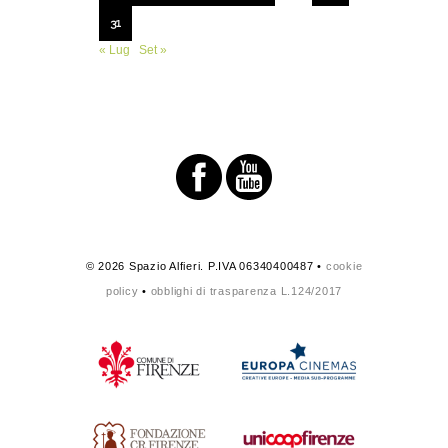
31
« Lug
Set »
© 2026 Spazio Alfieri. P.IVA 06340400487 •
cookie
policy
•
obblighi di trasparenza L.124/2017