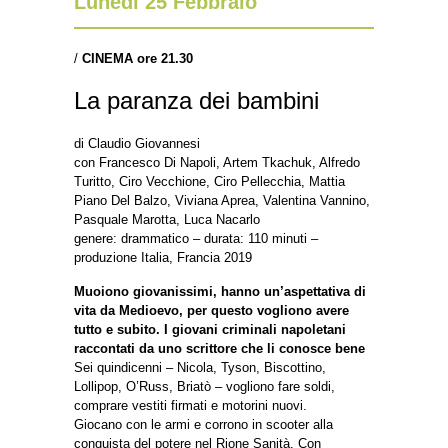
Lunedì 25 Febbraio
/
CINEMA ore 21.30
La paranza dei bambini
di Claudio Giovannesi
con Francesco Di Napoli, Artem Tkachuk, Alfredo
Turitto, Ciro Vecchione, Ciro Pellecchia, Mattia
Piano Del Balzo, Viviana Aprea, Valentina Vannino,
Pasquale Marotta, Luca Nacarlo
genere: drammatico – durata: 110 minuti –
produzione Italia, Francia 2019
Muoiono giovanissimi, hanno un’aspettativa di
vita da Medioevo, per questo vogliono avere
tutto e subito. I giovani criminali napoletani
raccontati da uno scrittore che li conosce bene
Sei quindicenni – Nicola, Tyson, Biscottino,
Lollipop, O’Russ, Briatò – vogliono fare soldi,
comprare vestiti firmati e motorini nuovi.
Giocano con le armi e corrono in scooter alla
conquista del potere nel Rione Sanità. Con