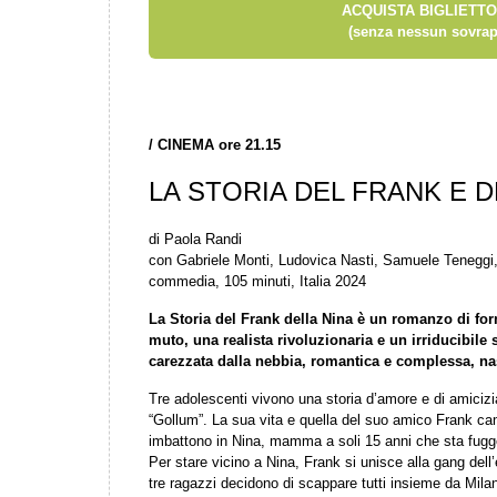
ACQUISTA BIGLIETTO
(senza nessun sovrap
/
CINEMA ore 21.15
LA STORIA DEL FRANK E D
di Paola Randi
con Gabriele Monti, Ludovica Nasti, Samuele Teneggi
commedia, 105 minuti, Italia 2024
La Storia del Frank della Nina è un romanzo di fo
muto, una realista rivoluzionaria e un irriducibil
carezzata dalla nebbia, romantica e complessa, nas
Tre adolescenti vivono una storia d’amore e di amicizia.
“Gollum”. La sua vita e quella del suo amico Frank ca
imbattono in Nina, mamma a soli 15 anni che sta fugg
Per stare vicino a Nina, Frank si unisce alla gang dell’
tre ragazzi decidono di scappare tutti insieme da Mila