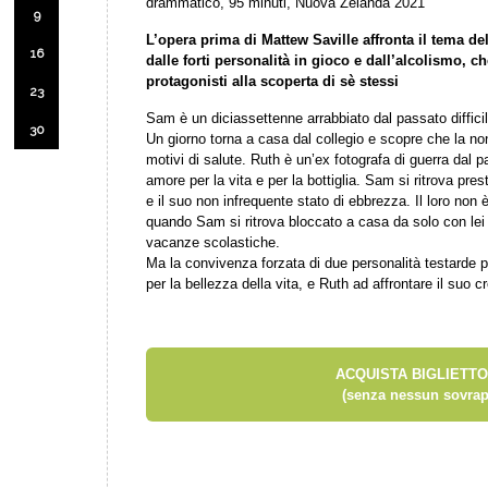
drammatico, 95 minuti, Nuova Zelanda 2021
9
L’opera prima di Mattew Saville affronta il tema del
16
dalle forti personalità in gioco e dall’alcolismo, ch
protagonisti alla scoperta di sè stessi
23
Sam è un diciassettenne arrabbiato dal passato difficile
30
Un giorno torna a casa dal collegio e scopre che la nonn
motivi di salute. Ruth è un’ex fotografa di guerra dal
amore per la vita e per la bottiglia. Sam si ritrova pre
e il suo non infrequente stato di ebbrezza. Il loro non 
quando Sam si ritrova bloccato a casa da solo con lei 
vacanze scolastiche.
Ma la convivenza forzata di due personalità testarde 
per la bellezza della vita, e Ruth ad affrontare il suo c
ACQUISTA BIGLIETTO
(senza nessun sovrap