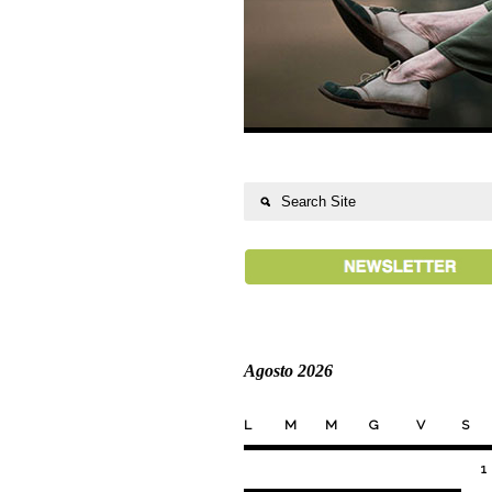
Agosto 2026
L
M
M
G
V
S
1