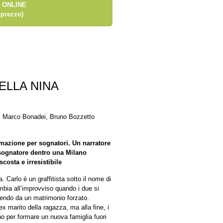
 ONLINE
prezzo)
ELLA NINA
, Marco Bonadei, Bruno Bozzetto
rmazione per sognatori. Un narratore
e sognatore dentro una Milano
costa e irresistibile
 Carlo è un graffitista sotto il nome di
mbia all’improvviso quando i due si
endo da un matrimonio forzato.
ex marito della ragazza, ma alla fine, i
no per formare un nuova famiglia fuori