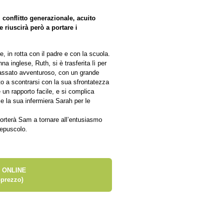
 conflitto generazionale, acuito
e riuscirà però a portare i
, in rotta con il padre e con la scuola.
a inglese, Ruth, si è trasferita lì per
 passato avventuroso, con un grande
sto a scontrarsi con la sua sfrontatezza
è un rapporto facile, e si complica
e la sua infermiera Sarah per le
porterà Sam a tornare all’entusiasmo
repuscolo.
 ONLINE
prezzo)