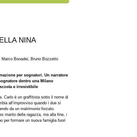
ELLA NINA
, Marco Bonadei, Bruno Bozzetto
rmazione per sognatori. Un narratore
e sognatore dentro una Milano
costa e irresistibile
 Carlo è un graffitista sotto il nome di
mbia all’improvviso quando i due si
endo da un matrimonio forzato.
ex marito della ragazza, ma alla fine, i
no per formare un nuova famiglia fuori