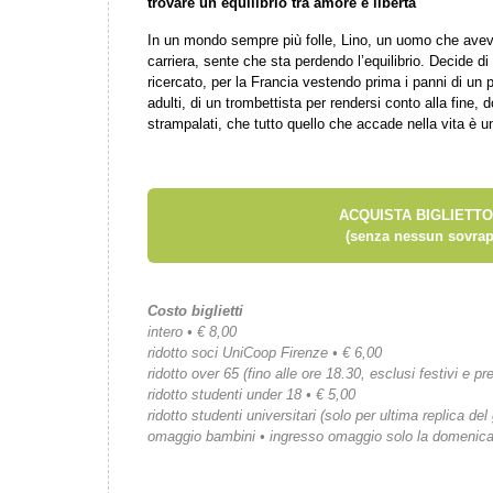
trovare un equilibrio tra amore e libertà
In un mondo sempre più folle, Lino, un uomo che aveva
carriera, sente che sta perdendo l’equilibrio. Decide di 
ricercato, per la Francia vestendo prima i panni di un pr
adulti, di un trombettista per rendersi conto alla fine, 
strampalati, che tutto quello che accade nella vita è u
ACQUISTA BIGLIETTO
(senza nessun sovrap
Costo biglietti
intero • € 8,00
ridotto soci UniCoop Firenze • € 6,00
ridotto over 65 (fino alle ore 18.30, esclusi festivi e pre
ridotto studenti under 18 • € 5,00
ridotto studenti universitari (solo per ultima replica del
omaggio bambini • ingresso omaggio solo la domenic