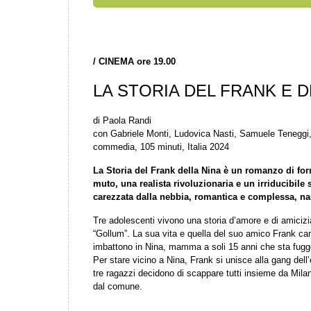
/
CINEMA ore 19.00
LA STORIA DEL FRANK E D
di Paola Randi
con Gabriele Monti, Ludovica Nasti, Samuele Teneggi
commedia, 105 minuti, Italia 2024
La Storia del Frank della Nina è un romanzo di fo
muto, una realista rivoluzionaria e un irriducibil
carezzata dalla nebbia, romantica e complessa, nas
Tre adolescenti vivono una storia d’amore e di amicizia.
“Gollum”. La sua vita e quella del suo amico Frank ca
imbattono in Nina, mamma a soli 15 anni che sta fugg
Per stare vicino a Nina, Frank si unisce alla gang dell’
tre ragazzi decidono di scappare tutti insieme da Mila
dal comune.