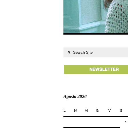
Agosto 2026
L
M
M
G
V
S
1