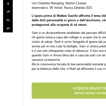
con Charlotte Rampling, Marton Csokas
9
drammatico, 95 minuti, Nuova Zelanda 2021
16
L’opera prima di Mattew Saville affronta il tema del
23
dalle forti personalità in gioco e dall’alcolismo, ch
protagonisti alla scoperta di sè stessi
30
Sam è un diciassettenne arrabbiato dal passato difficile
Un giorno torna a casa dal collegio e scopre che la nonn
motivi di salute. Ruth è un’ex fotografa di guerra dal
amore per la vita e per la bottiglia. Sam si ritrova pre
e il suo non infrequente stato di ebbrezza. Il loro non 
quando Sam si ritrova bloccato a casa da solo con lei 
vacanze scolastiche.
Ma la convivenza forzata di due personalità testarde 
per la bellezza della vita, e Ruth ad affrontare il suo c
ACQUISTA BIGLIETTO
(senza nessun sovrap