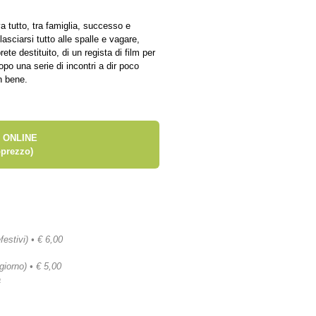
 tutto, tra famiglia, successo e
lasciarsi tutto alle spalle e vagare,
ete destituito, di un regista di film per
dopo una serie di incontri a dir poco
n bene.
 ONLINE
prezzo)
festivi) • € 6,00
 giorno) • € 5,00
a