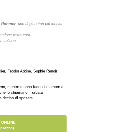
c Rohmer
, uno degli autori più iconici
rsione restaurata.
n italiano.
ier, Féodor Atkine, Sophie Renoir
rno, mentre stanno facendo l’amore a
io che lo chiamano. Turbata
 deciso di sposarsi.
 ONLINE
prezzo)