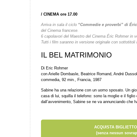
/
CINEMA ore 17.00
Arriva in sala il ciclo
“Commedie e proverbi” di Éri
del Cinema francese.
6 capolavori del Maestro del Cinema Éric Rohmer in ve
Tutti i film saranno in versione originale con sottotitoli i
IL BEL MATRIMONIO
Di Eric Rohmer
con Arielle Dombasle, Beatrice Romand, André Dussoll
commedia, 92 min., Francia, 1987
Sabine ha una relazione con un uomo sposato. Un gio
casa di lui, squilla il telefono: sono la moglie e il figl
dall’avvenimento, Sabine se ne va annunciando che ha
ACQUISTA BIGLIETTO
(senza nessun sovrap