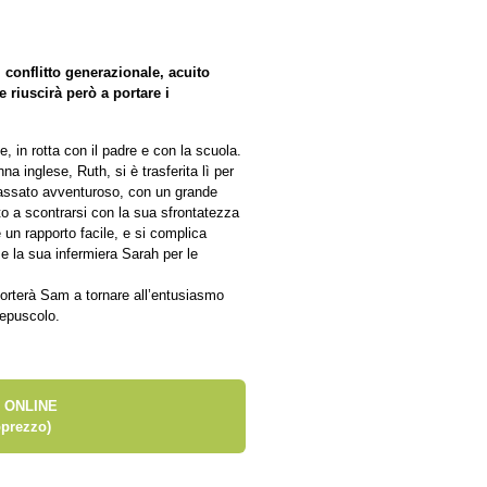
 conflitto generazionale, acuito
e riuscirà però a portare i
, in rotta con il padre e con la scuola.
a inglese, Ruth, si è trasferita lì per
 passato avventuroso, con un grande
sto a scontrarsi con la sua sfrontatezza
è un rapporto facile, e si complica
e la sua infermiera Sarah per le
porterà Sam a tornare all’entusiasmo
repuscolo.
 ONLINE
prezzo)