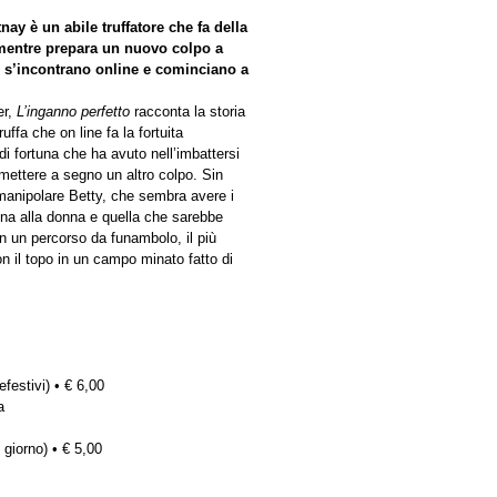
y è un abile truffatore che fa della
a mentre prepara un nuovo colpo a
e s’incontrano online e cominciano a
er,
L’inganno perfetto
racconta la storia
ffa che on line fa la fortuita
 fortuna che ha avuto nell’imbattersi
mettere a segno un altro colpo. Sin
manipolare Betty, che sembra avere i
iona alla donna e quella che sarebbe
in un percorso da funambolo, il più
on il topo in un campo minato fatto di
efestivi) • € 6,00
a
 giorno) • € 5,00