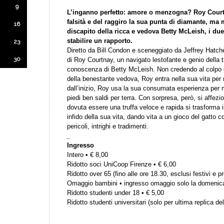
9
L’inganno perfetto: amore o menzogna? Roy Courtna
falsità e del raggiro la sua punta di diamante, m
16
discapito della ricca e vedova Betty McLeish, i du
stabilire un rapporto.
23
Diretto da Bill Condon e sceneggiato da Jeffrey Hatch
30
di Roy Courtnay, un navigato lestofante e genio della tru
conoscenza di Betty McLeish. Non credendo al colpo di
della benestante vedova, Roy entra nella sua vita per 
dall’inizio, Roy usa la sua consumata esperienza per 
piedi ben saldi per terra. Con sorpresa, però, si affez
dovuta essere una truffa veloce e rapida si trasforma 
infido della sua vita, dando vita a un gioco del gatto c
pericoli, intrighi e tradimenti.
_
Ingresso
Intero • € 8,00
Ridotto soci UniCoop Firenze • € 6,00
Ridotto over 65 (fino alle ore 18.30, esclusi festivi e pr
Omaggio bambini • ingresso omaggio solo la domenic
Ridotto studenti under 18 • € 5,00
Ridotto studenti universitari (solo per ultima replica del