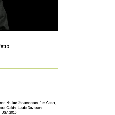
fetto
nnes Haukur Jóhannesson, Jim Carter,
ael Culkin, Laurie Davidson
e: USA 2019