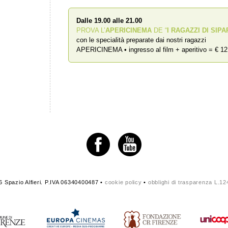
Dalle 19.00 alle 21.00
PROVA L’
APERICINEMA
DE “
I RAGAZZI DI SIPA
con le specialità preparate dai nostri ragazzi
APERICINEMA • ingresso al film + aperitivo = € 12
 Spazio Alfieri. P.IVA 06340400487 •
cookie policy
•
obblighi di trasparenza L.1