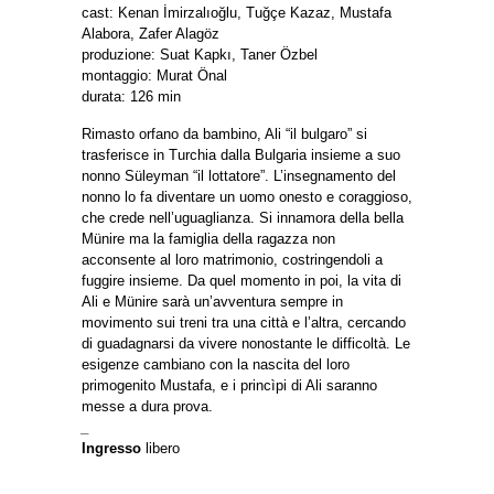
cast: Kenan İmirzalıoğlu, Tuğçe Kazaz, Mustafa
Alabora, Zafer Alagöz
produzione: Suat Kapkı, Taner Özbel
montaggio: Murat Önal
durata: 126 min
Rimasto orfano da bambino, Ali “il bulgaro” si
trasferisce in Turchia dalla Bulgaria insieme a suo
nonno Süleyman “il lottatore”. L’insegnamento del
nonno lo fa diventare un uomo onesto e coraggioso,
che crede nell’uguaglianza. Si innamora della bella
Münire ma la famiglia della ragazza non
acconsente al loro matrimonio, costringendoli a
fuggire insieme. Da quel momento in poi, la vita di
Ali e Münire sarà un’avventura sempre in
movimento sui treni tra una città e l’altra, cercando
di guadagnarsi da vivere nonostante le difficoltà. Le
esigenze cambiano con la nascita del loro
primogenito Mustafa, e i princìpi di Ali saranno
messe a dura prova.
_
Ingresso
libero