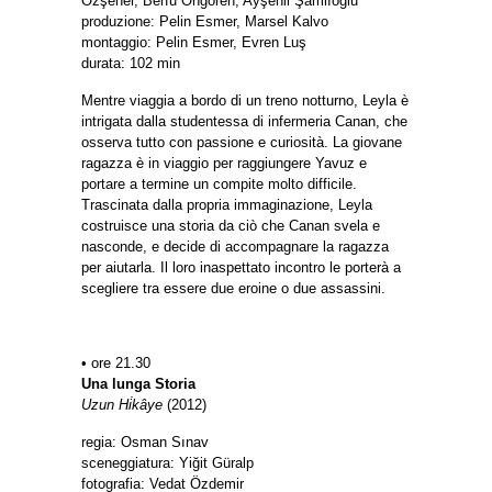
Özşener, Berfu Öngören, Ayşenil Şamlıoğlu
produzione: Pelin Esmer, Marsel Kalvo
montaggio: Pelin Esmer, Evren Luş
durata: 102 min
Mentre viaggia a bordo di un treno notturno, Leyla è
intrigata dalla studentessa di infermeria Canan, che
osserva tutto con passione e curiosità. La giovane
ragazza è in viaggio per raggiungere Yavuz e
portare a termine un compite molto difficile.
Trascinata dalla propria immaginazione, Leyla
costruisce una storia da ciò che Canan svela e
nasconde, e decide di accompagnare la ragazza
per aiutarla. Il loro inaspettato incontro le porterà a
scegliere tra essere due eroine o due assassini.
• ore 21.30
Una lunga Storia
Uzun Hi̇kâye
(2012)
regia: Osman Sınav
sceneggiatura: Yiğit Güralp
fotografia: Vedat Özdemir