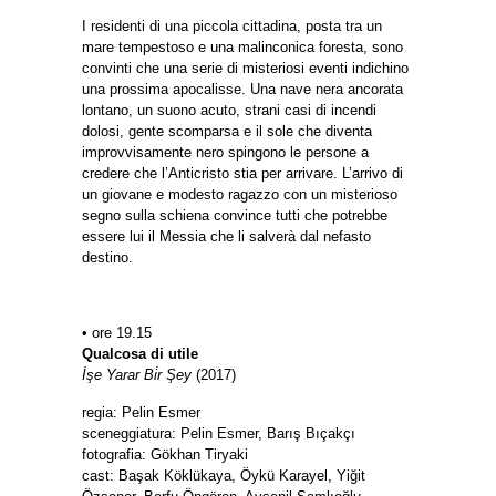
I residenti di una piccola cittadina, posta tra un
mare tempestoso e una malinconica foresta, sono
convinti che una serie di misteriosi eventi indichino
una prossima apocalisse. Una nave nera ancorata
lontano, un suono acuto, strani casi di incendi
dolosi, gente scomparsa e il sole che diventa
improvvisamente nero spingono le persone a
credere che l’Anticristo stia per arrivare. L’arrivo di
un giovane e modesto ragazzo con un misterioso
segno sulla schiena convince tutti che potrebbe
essere lui il Messia che li salverà dal nefasto
destino.
• ore 19.15
Qualcosa di utile
İşe Yarar Bi̇r Şey
(2017)
regia: Pelin Esmer
sceneggiatura: Pelin Esmer, Barış Bıçakçı
fotografia: Gökhan Tiryaki
cast: Başak Köklükaya, Öykü Karayel, Yiğit