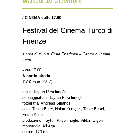
Martedì 10 Dicembre
/
CINEMA dalle 17.00
Festival del Cinema Turco di
Firenze
a cura di Yunus Emre Enstitusu – Centro culturale
turco
• ore 17.00
A bordo strada
Yol Kenari
(2017)
regia: Tayfun Pirselimoğlu
sceneggiatura: Tayfun Pirselimoğlu
fotografia: Andreas Sinanos
cast: Tansu Biçer, Nalan Kuruçim, Taner Birsel,
Ercan Kesal
produzione: Tayfun Pirselimoğlu, Vildan Erşen
montaggio: Ali Aga
durata: 120 min