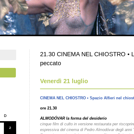
21.30 CINEMA NEL CHIOSTRO • L’in
peccato
Venerdì 21 luglio
CINEMA NEL CHIOSTRO • Spazio Alfieri nel chios
ore 21.30
D
ALMODÓVAR la forma del desiderio
cinque film di culto in versione restaurata per riscoprire
2
espressiva del cinema di Pedro Almodóvar degli anni ’