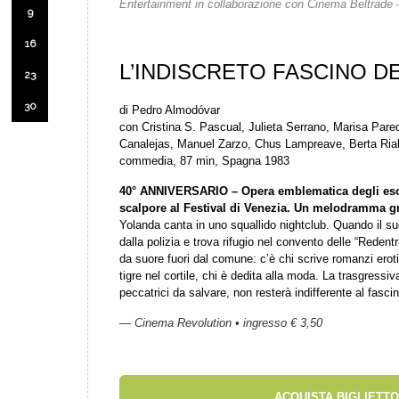
Entertainment in collaborazione con Cinema Beltrade
9
16
L’INDISCRETO FASCINO D
23
30
di Pedro Almodóvar
con Cristina S. Pascual, Julieta Serrano, Marisa Pare
Canalejas, Manuel Zarzo, Chus Lampreave, Berta Ria
commedia, 87 min, Spagna 1983
40° ANNIVERSARIO – Opera emblematica degli eso
scalpore al Festival di Venezia. Un melodramma gr
Yolanda canta in uno squallido nightclub. Quando il s
dalla polizia e trova rifugio nel convento delle “Reden
da suore fuori dal comune: c’è chi scrive romanzi eroti
tigre nel cortile, chi è dedita alla moda. La trasgressi
peccatrici da salvare, non resterà indifferente al fasc
— Cinema Revolution • ingresso € 3,50
ACQUISTA BIGLIETTO