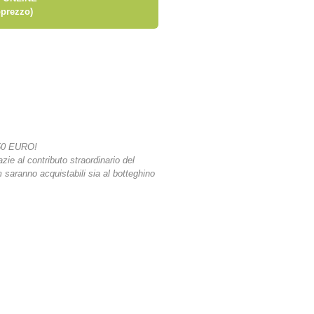
prezzo)
50 EURO!
azie al contributo straordinario del
lm saranno acquistabili sia al botteghino