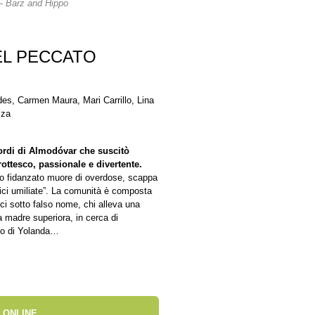
 – Barz and Hippo
EL PECCATO
des, Carmen Maura, Mari Carrillo, Lina
lza
rdi di Almodóvar che suscitò
ottesco, passionale e divertente.
uo fidanzato muore di overdose, scappa
trici umiliate”. La comunità è composta
ci sotto falso nome, chi alleva una
va madre superiora, in cerca di
ino di Yolanda…
 ONLINE