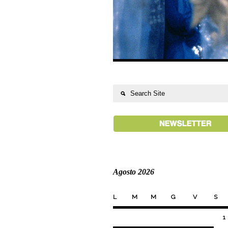
Agosto 2026
L
M
M
G
V
S
1